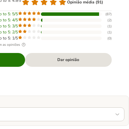
o to 5: 4.9/5
Opinião média (91)
o to 5: 5/5
(
87
)
o to 5: 4/5
(
2
)
o to 5: 3/5
(
1
)
o to 5: 2/5
(
1
)
o to 5: 1/5
(
0
)
m as opiniões
Dar opinião