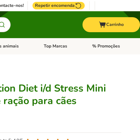
ntacte-nos!
Repetir encomenda
Carrinho
s animais
Top Marcas
% Promoções
ores
nu de categoria: Pássaros
Abrir menu de categoria: Outros animais
Abrir menu de categoria: T
tion Diet i/d Stress Mini
e ração para cães