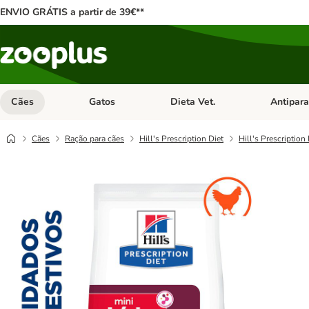
ENVIO GRÁTIS a partir de 39€**
Cães
Gatos
Dieta Vet.
Antipara
Abrir menu de categoria: Cães
Abrir menu de categoria: Gatos
Abrir menu 
Cães
Ração para cães
Hill's Prescription Diet
Hill's Prescription