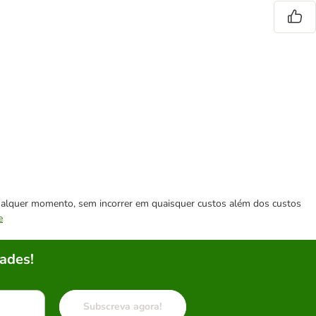
 qualquer momento, sem incorrer em quaisquer custos além dos custos
e
ades!
Subscreva agora!