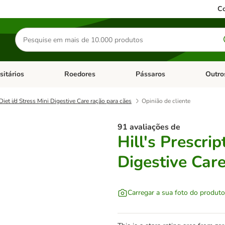
Co
Pesquisar
produtos
sitários
Roedores
Pássaros
Outro
de categoria: Dieta Vet.
Abrir menu de categoria: Antiparasitários
Abrir menu de categoria: Roed
Abrir me
 Diet i/d Stress Mini Digestive Care ração para cães
Opinião de cliente
91 avaliações de
Hill's Prescrip
Digestive Car
Carregar a sua foto do produto