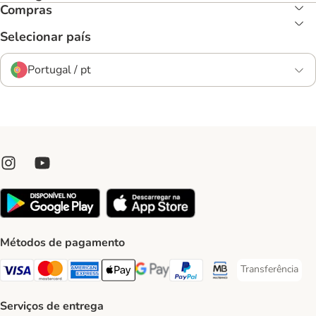
Compras
Selecionar país
Portugal / pt
Métodos de pagamento
Transferência
Transferência P
Visa Payment Method
Mastercard Payment Method
American Express Payment Method
Apple Pay Payment Method
Google Pay Payment Method
PayPal Payment Method
Multibanco Payment Met
Serviços de entrega