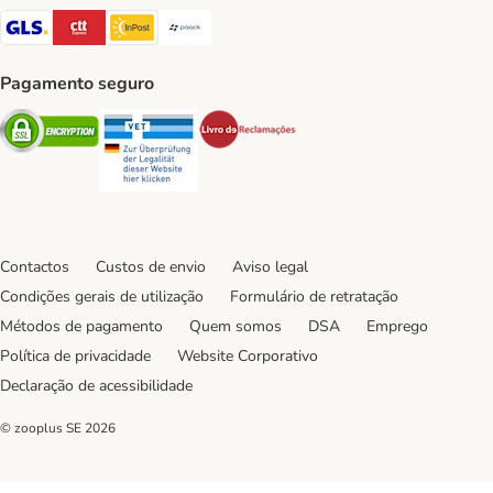
GLS Shipping Method
CTTExpress Shipping Method
InPost Shipping Method
Paack Shipping Method
Pagamento seguro
Security
Security
Security
Contactos
Custos de envio
Aviso legal
Condições gerais de utilização
Formulário de retratação
Métodos de pagamento
Quem somos
DSA
Emprego
Política de privacidade
Website Corporativo
Declaração de acessibilidade
© zooplus SE
2026