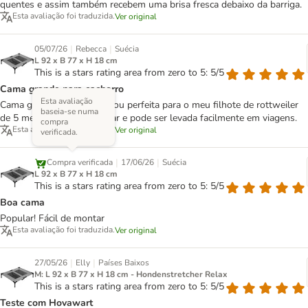
quentes e assim também recebem uma brisa fresca debaixo da barriga.
Esta avaliação foi traduzida.
Ver original
|
|
05/07/26
Rebecca
Suécia
L 92 x B 77 x H 18 cm
This is a stars rating area from zero to 5: 5/5
Cama grande para cachorro
Esta avaliação
Cama grande e estável. Ficou perfeita para o meu filhote de rottweiler
baseia-se numa
de 5 meses. Fácil de montar e pode ser levada facilmente em viagens.
compra
Esta avaliação foi traduzida.
Ver original
verificada.
|
|
Compra verificada
17/06/26
Suécia
L 92 x B 77 x H 18 cm
This is a stars rating area from zero to 5: 5/5
Boa cama
Popular! Fácil de montar
Esta avaliação foi traduzida.
Ver original
|
|
27/05/26
Elly
Países Baixos
M: L 92 x B 77 x H 18 cm - Hondenstretcher Relax
This is a stars rating area from zero to 5: 5/5
Teste com Hovawart