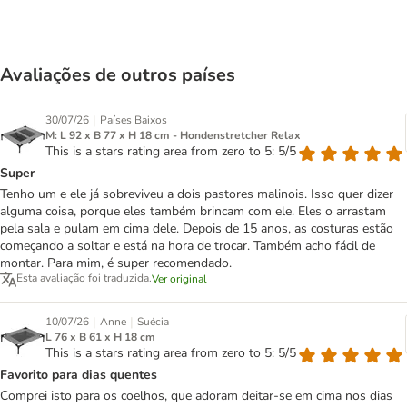
Avaliações de outros países
|
30/07/26
Países Baixos
M: L 92 x B 77 x H 18 cm - Hondenstretcher Relax
This is a stars rating area from zero to 5: 5/5
Super
Tenho um e ele já sobreviveu a dois pastores malinois. Isso quer dizer
alguma coisa, porque eles também brincam com ele. Eles o arrastam
pela sala e pulam em cima dele. Depois de 15 anos, as costuras estão
começando a soltar e está na hora de trocar. Também acho fácil de
montar. Para mim, é super recomendado.
Esta avaliação foi traduzida.
Ver original
|
|
10/07/26
Anne
Suécia
L 76 x B 61 x H 18 cm
This is a stars rating area from zero to 5: 5/5
Favorito para dias quentes
Comprei isto para os coelhos, que adoram deitar-se em cima nos dias