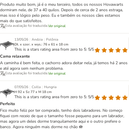
Produto muito bom, já é o meu terceiro, todos os nossos Hovawarts
dormiram nele, de 37 a 40 quilos. Depois de cerca de 2 anos estraga,
mas isso é lógico pelo peso. Eu e também os nossos cães estamos
mais do que satisfeitos.
Esta avaliação foi traduzida.
Ver original
|
|
13/05/26
Andzia
Polônia
Dł. x szer. x wys.: 76 x 61 x 18 cm
This is a stars rating area from zero to 5: 5/5
Cama relaxante
A caminha é bem feita, o cachorro adora deitar nela, já temos há 2 anos
e até agora sem nenhum problema.
Esta avaliação foi traduzida.
Ver original
|
|
07/05/26
Csilla
Hungria
H 92 x Sz 77 x M 18 cm
This is a stars rating area from zero to 5: 5/5
Perfeito
Fico muito feliz por ter comprado, tenho dois labradores. No começo
fiquei com receio de que o tamanho fosse pequeno para um labrador,
mas agora um deles dorme tranquilamente aqui e o outro prefere o
banco. Agora ninguém mais dorme no chão 🪷