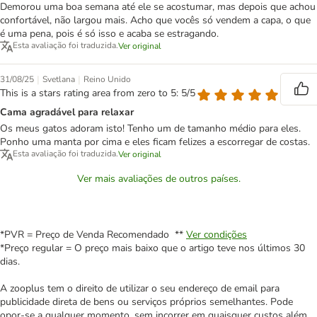
Demorou uma boa semana até ele se acostumar, mas depois que achou
confortável, não largou mais. Acho que vocês só vendem a capa, o que
é uma pena, pois é só isso e acaba se estragando.
Esta avaliação foi traduzida.
Ver original
|
|
31/08/25
Svetlana
Reino Unido
This is a stars rating area from zero to 5: 5/5
Cama agradável para relaxar
Os meus gatos adoram isto! Tenho um de tamanho médio para eles.
Ponho uma manta por cima e eles ficam felizes a escorregar de costas.
Esta avaliação foi traduzida.
Ver original
Ver mais avaliações de outros países.
*PVR = Preço de Venda Recomendado **
Ver condições
*Preço regular = O preço mais baixo que o artigo teve nos últimos 30
dias.
A zooplus tem o direito de utilizar o seu endereço de email para
publicidade direta de bens ou serviços próprios semelhantes. Pode
opor-se a qualquer momento, sem incorrer em quaisquer custos além