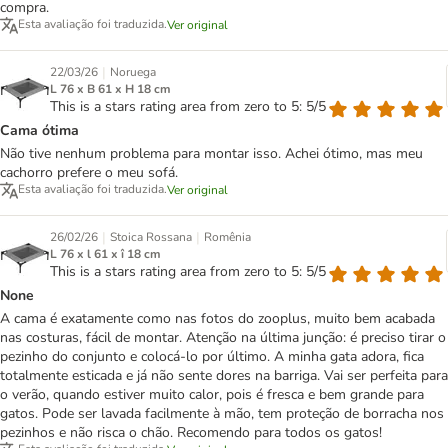
compra.
Esta avaliação foi traduzida.
Ver original
|
22/03/26
Noruega
L 76 x B 61 x H 18 cm
This is a stars rating area from zero to 5: 5/5
Cama ótima
Não tive nenhum problema para montar isso. Achei ótimo, mas meu
cachorro prefere o meu sofá.
Esta avaliação foi traduzida.
Ver original
|
|
26/02/26
Stoica Rossana
Romênia
L 76 x l 61 x î 18 cm
This is a stars rating area from zero to 5: 5/5
None
A cama é exatamente como nas fotos do zooplus, muito bem acabada
nas costuras, fácil de montar. Atenção na última junção: é preciso tirar o
pezinho do conjunto e colocá-lo por último. A minha gata adora, fica
totalmente esticada e já não sente dores na barriga. Vai ser perfeita para
o verão, quando estiver muito calor, pois é fresca e bem grande para
gatos. Pode ser lavada facilmente à mão, tem proteção de borracha nos
pezinhos e não risca o chão. Recomendo para todos os gatos!