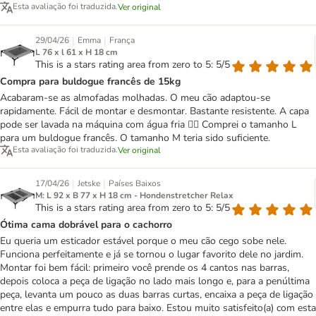
Esta avaliação foi traduzida.
Ver original
|
|
29/04/26
Emma
França
L 76 x l 61 x H 18 cm
This is a stars rating area from zero to 5: 5/5
Compra para buldogue francês de 15kg
Acabaram-se as almofadas molhadas. O meu cão adaptou-se
rapidamente. Fácil de montar e desmontar. Bastante resistente. A capa
pode ser lavada na máquina com água fria 👌🏻 Comprei o tamanho L
para um buldogue francês. O tamanho M teria sido suficiente.
Esta avaliação foi traduzida.
Ver original
|
|
17/04/26
Jetske
Países Baixos
M: L 92 x B 77 x H 18 cm - Hondenstretcher Relax
This is a stars rating area from zero to 5: 5/5
Ótima cama dobrável para o cachorro
Eu queria um esticador estável porque o meu cão cego sobe nele.
Funciona perfeitamente e já se tornou o lugar favorito dele no jardim.
Montar foi bem fácil: primeiro você prende os 4 cantos nas barras,
depois coloca a peça de ligação no lado mais longo e, para a penúltima
peça, levanta um pouco as duas barras curtas, encaixa a peça de ligação
entre elas e empurra tudo para baixo. Estou muito satisfeito(a) com esta