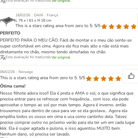
Esta avaliação foi traduzida.
Ver original
|
|
16/02/26
DANI
França
L 76 x l 61 x H 18 cm
This is a stars rating area from zero to 5: 5/5
PERFEITO
PERFEITO PARA O MEU CÃO. Fácil de montar e o meu cão sente-se
super confortável em cima. Agora ele fica mais alto e não está mais
diretamente no chão, mesmo tendo almofadas no chão.
Esta avaliação foi traduzida.
Ver original
|
06/02/26
Noruega
This is a stars rating area from zero to 5: 5/5
Ótima cama!
Nosso filhote adora isso!! Ela é preta e AMA o sol, o que significa que
precisa entrar para se refrescar com frequência... com isso, ela pode
aproveitar o tempo ao sol por mais tempo. Agora é inverno, então
trouxemos para dentro de casa para ver se ela gostava... Agora ela
empilha todos os ossos em cima e usa como cantinho dela. Talvez
precise comprar outro no próximo verão para ela ter um em cada lugar
kkk. Ela é super agitada e pulona, e isso aguentou MUITO bem.
Nenhum dano, só precisa ser lavado.