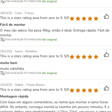
Esta avaliação foi traduzida.
Ver original
|
|
18/12/25
Celia
França
This is a stars rating area from zero to 5: 5/5
Fácil de montar
O meu cão adora. Ele pesa 45kg, então é ideal. Entrega rápida. Fácil de
montar.
Esta avaliação foi traduzida.
Ver original
|
|
15/12/25
Ioana
Romênia
This is a stars rating area from zero to 5: 5/5
muito bom
muito satisfeita
Esta avaliação foi traduzida.
Ver original
|
|
15/10/25
Mabel
Países Baixos
This is a stars rating area from zero to 5: 5/5
Montagem rápida
Com base em alguns comentários, eu temia que montar a cama fosse
difícil. No entanto, consegui montá-la sozinho em poucos minutos. E o
cachorro deitou nela imediatamente :-) Dica: “Gire” um pouco a cama na