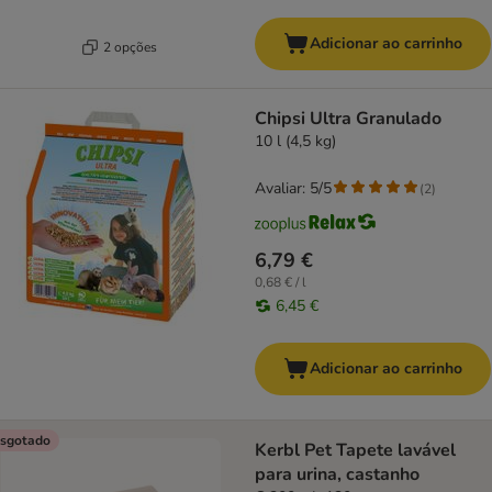
Adicionar ao carrinho
2 opções
Chipsi Ultra Granulado
10 l (4,5 kg)
Avaliar: 5/5
(
2
)
6,79 €
0,68 € / l
6,45 €
Adicionar ao carrinho
sgotado
Kerbl Pet Tapete lavável
para urina, castanho