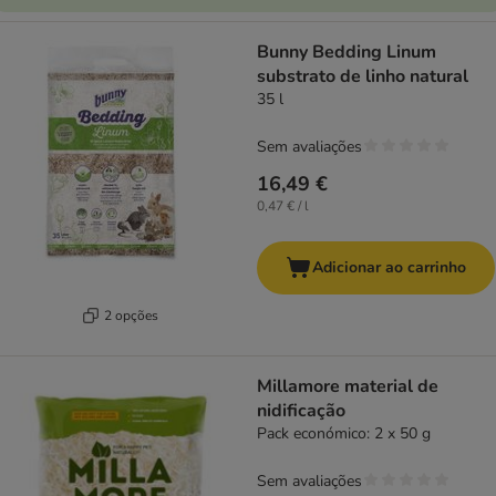
Bunny Bedding Linum
substrato de linho natural
35 l
Sem avaliações
16,49 €
0,47 € / l
Adicionar ao carrinho
2 opções
Millamore material de
nidificação
Pack económico: 2 x 50 g
Sem avaliações