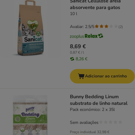
Sanicat Cellulose areia
absorvente para gatos
10 l
Avaliar: 2.5/5
(
2
)
8,69 €
0,87 € / l
8,26 €
Adicionar ao carrinho
Bunny Bedding Linum
substrato de linho natural
Pack económico: 2 x 35l
Sem avaliações
Preço individual
32,98 €