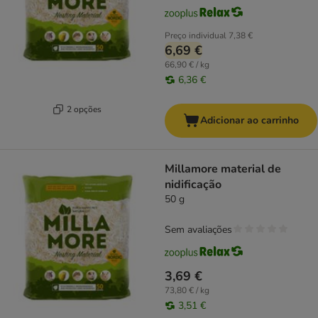
Preço individual
7,38 €
6,69 €
66,90 € / kg
6,36 €
2 opções
Adicionar ao carrinho
Millamore material de
nidificação
50 g
Sem avaliações
3,69 €
73,80 € / kg
3,51 €