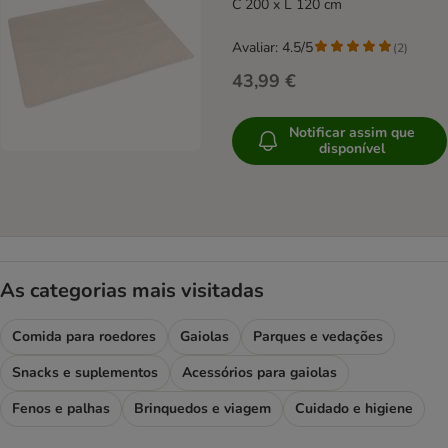
C 200 x L 120 cm
Avaliar: 4.5/5
(
2
)
43,99 €
Notificar assim que
disponível
As categorias mais visitadas
Comida para roedores
Gaiolas
Parques e vedações
Snacks e suplementos
Acessórios para gaiolas
Fenos e palhas
Brinquedos e viagem
Cuidado e higiene