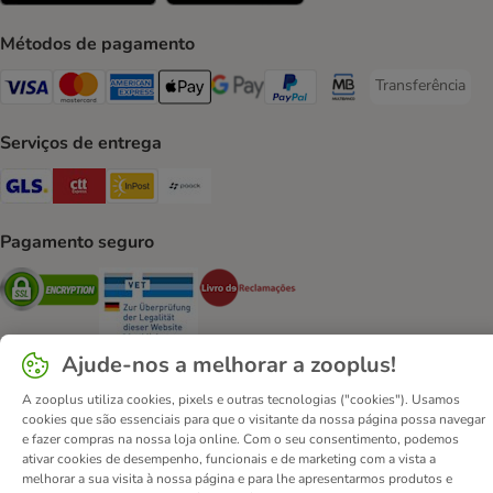
Métodos de pagamento
Transferência
Transferência P
Visa Payment Method
Mastercard Payment Method
American Express Payment Method
Apple Pay Payment Method
Google Pay Payment Method
PayPal Payment Method
Multibanco Payment Met
Serviços de entrega
GLS Shipping Method
CTTExpress Shipping Method
InPost Shipping Method
Paack Shipping Method
Pagamento seguro
Security
Security
Security
Ajude-nos a melhorar a zooplus!
A zooplus utiliza cookies, pixels e outras tecnologias ("cookies"). Usamos
cookies que são essenciais para que o visitante da nossa página possa navegar
Contactos
Custos de envio
Aviso legal
e fazer compras na nossa loja online. Com o seu consentimento, podemos
Condições gerais de utilização
Formulário de retratação
ativar cookies de desempenho, funcionais e de marketing com a vista a
melhorar a sua visita à nossa página e para lhe apresentarmos produtos e
Métodos de pagamento
Quem somos
DSA
Emprego