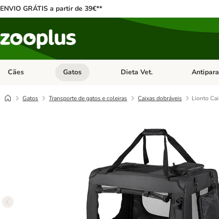
ENVIO GRÁTIS a partir de 39€**
Cães
Gatos
Dieta Vet.
Antipara
Abrir menu de categoria: Cães
Abrir menu de categoria: Gatos
Abrir menu 
Gatos
Transporte de gatos e coleiras
Caixas dobráveis
Lionto Cai