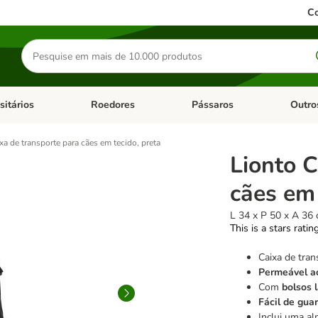
Co
Pesquisar
produtos
sitários
Roedores
Pássaros
Outro
de categoria: Dieta Vet.
Abrir menu de categoria: Antiparasitários
Abrir menu de categoria: Roed
Abrir me
xa de transporte para cães em tecido, preta
Lionto C
cães em 
L 34 x P 50 x A 36
This is a stars ratin
Caixa de tran
Permeável a
Com
bolsos l
Fácil de gua
Inclui uma al