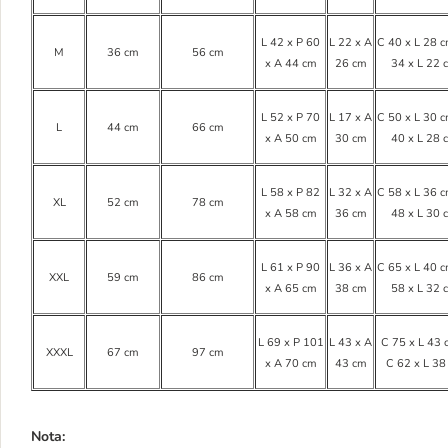
L 42 x P 60
L 22 x A
C 40 x L 28 c
M
36 cm
56 cm
x A 44 cm
26 cm
34 x L 22 
L 52 x P 70
L 17 x A
C 50 x L 30 c
L
44 cm
66 cm
x A 50 cm
30 cm
40 x L 28 
L 58 x P 82
L 32 x A
C 58 x L 36 c
XL
52 cm
78 cm
x A 58 cm
36 cm
48 x L 30 
L 61 x P 90
L 36 x A
C 65 x L 40 c
XXL
59 cm
86 cm
x A 65 cm
38 cm
58 x L 32 
L 69 x P 101
L 43 x A
C 75 x L 43 
XXXL
67 cm
97 cm
x A 70 cm
43 cm
C 62 x L 38
Nota: