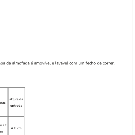
 capa da almofada é amovível e lavável com um fecho de correr.
altura da
uras
entrada
m / C
A 8 cm
cm