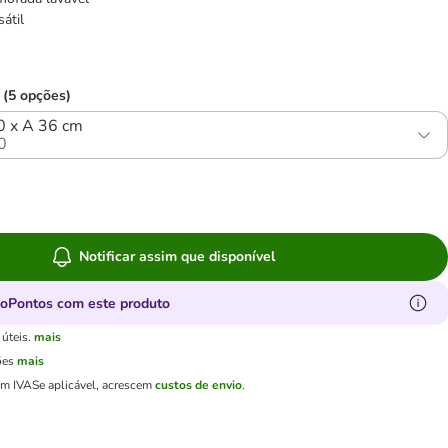
sátil
 (5 opções)
0 x A 36 cm
0
Notificar assim que disponível
oPontos com este produto
úteis.
mais
ões
mais
em IVA
Se aplicável, acrescem
custos de envio
.