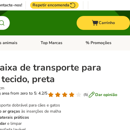
ntacte-nos!
Repetir encomenda
Carrinho
s animais
Top Marcas
% Promoções
ores
nu de categoria: Pássaros
Abrir menu de categoria: Outros animais
Abrir menu de categoria: T
aixa de transporte para
tecido, preta
 cm
g area from zero to 5: 4.2/5
Dar opinião
(
5
)
sporte dobrável para cães e gatos
o ar graças
às inserções de malha
aterais práticos
rdar
e limpar
mofada lavável