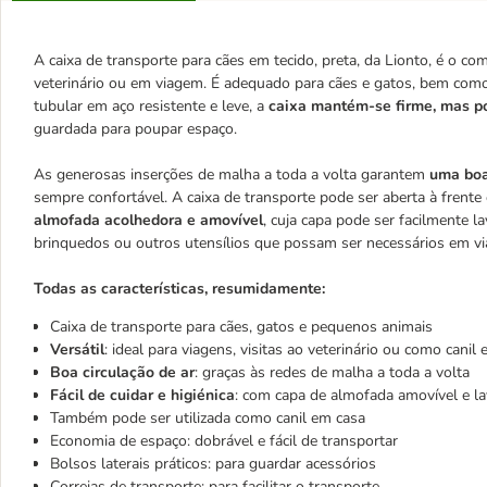
A caixa de transporte para cães em tecido, preta, da Lionto, é o co
veterinário ou em viagem. É adequado para cães e gatos, bem como
tubular em aço resistente e leve, a
caixa mantém-se firme, mas p
guardada para poupar espaço.
As generosas inserções de malha a toda a volta garantem
uma boa
sempre confortável. A caixa de transporte pode ser aberta à fren
almofada acolhedora e amovível
, cuja capa pode ser facilmente 
brinquedos ou outros utensílios que possam ser necessários em v
Todas as características, resumidamente:
Caixa de transporte para cães, gatos e pequenos animais
Versátil
: ideal para viagens, visitas ao veterinário ou como canil
Boa circulação de ar
: graças às redes de malha a toda a volta
Fácil de cuidar e higiénica
: com capa de almofada amovível e la
Também pode ser utilizada como canil em casa
Economia de espaço: dobrável e fácil de transportar
Bolsos laterais práticos: para guardar acessórios
Correias de transporte: para facilitar o transporte