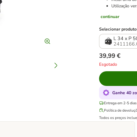
Utilização ver
continuar
Selecionar produto
L 34 x P 5
2411166.
39,99 €
Esgotado
Ganhe 40 zo
Entrega em 2-5 dias 
Política de devoluç
Todos os preços inclu