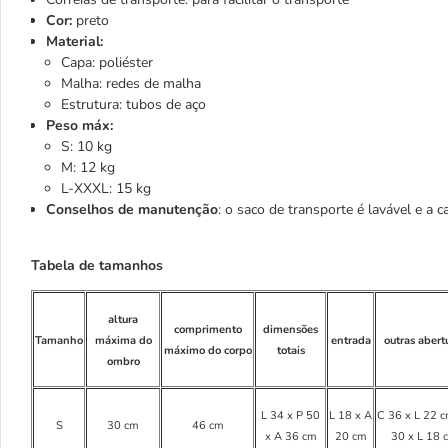
Cor:
preto
Material:
Capa: poliéster
Malha: redes de malha
Estrutura: tubos de aço
Peso máx:
S: 10 kg
M: 12 kg
L-XXXL: 15 kg
Conselhos de manutenção
: o saco de transporte é lavável e a
Tabela de tamanhos
altura
comprimento
dimensões
Tamanho
máxima do
entrada
outras abert
máximo do corpo
totais
ombro
L 34 x P 50
L 18 x A
C 36 x L 22 c
S
30 cm
46 cm
x A 36 cm
20 cm
30 x L 18 