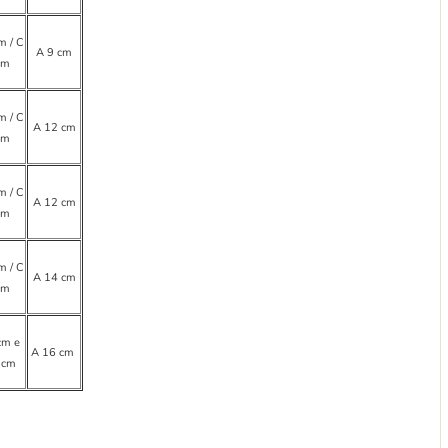
m / C
A 9 cm
cm
m / C
A 12 cm
cm
m / C
A 12 cm
cm
m / C
A 14 cm
cm
cm e
A 16 cm
 cm