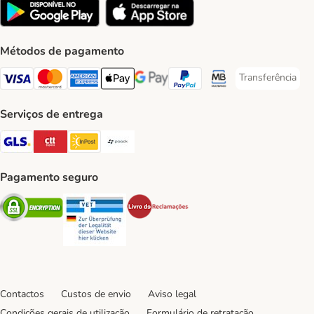
Métodos de pagamento
Transferência
Transferência P
Visa Payment Method
Mastercard Payment Method
American Express Payment Method
Apple Pay Payment Method
Google Pay Payment Method
PayPal Payment Method
Multibanco Payment Met
Serviços de entrega
GLS Shipping Method
CTTExpress Shipping Method
InPost Shipping Method
Paack Shipping Method
Pagamento seguro
Security
Security
Security
Contactos
Custos de envio
Aviso legal
Condições gerais de utilização
Formulário de retratação