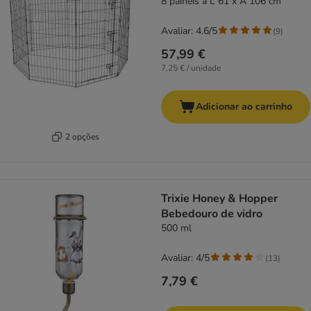
8 painéis à L 61 x A 106 cm
Avaliar: 4.6/5
(
9
)
57,99 €
7,25 € / unidade
Adicionar ao carrinho
2 opções
Trixie Honey & Hopper
Bebedouro de vidro
500 ml
Avaliar: 4/5
(
13
)
7,79 €