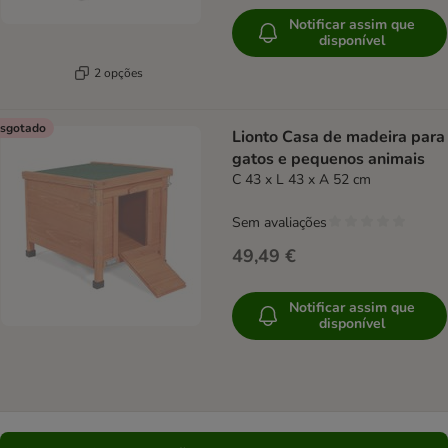
Notificar assim que
disponível
2 opções
sgotado
Lionto Casa de madeira para
gatos e pequenos animais
C 43 x L 43 x A 52 cm
Sem avaliações
49,49 €
Notificar assim que
disponível