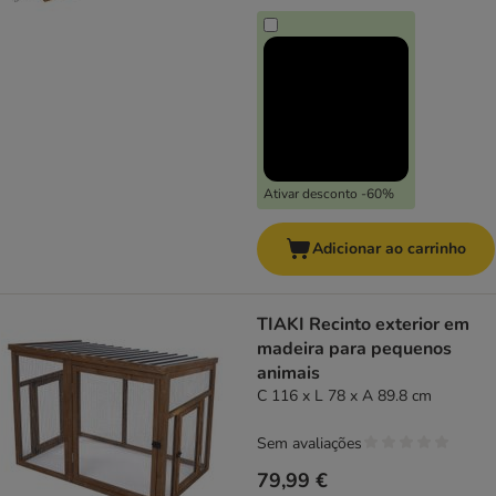
Ativar desconto -60%
Adicionar ao carrinho
TIAKI Recinto exterior em
madeira para pequenos
animais
C 116 x L 78 x A 89.8 cm
Sem avaliações
79,99 €