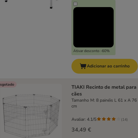
Ativar desconto -60%
Adicionar ao carrinho
sgotado
TIAKI Recinto de metal para
cães
Tamanho M: 8 painéis L 61 x A 76
cm
Avaliar: 4.1/5
(
14
)
34,49 €