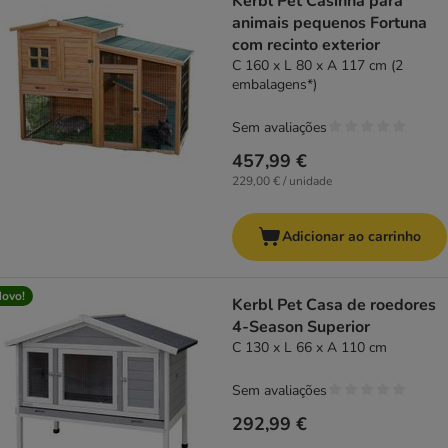
Kerbl Pet Casinha para
animais pequenos Fortuna
com recinto exterior
C 160 x L 80 x A 117 cm (2
embalagens*)
Sem avaliações
457,99 €
229,00 € / unidade
Adicionar ao carrinho
ovo!
Kerbl Pet Casa de roedores
4-Season Superior
C 130 x L 66 x A 110 cm
Sem avaliações
292,99 €