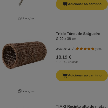
Adicionar ao carrinho
2 opções
Trixie Túnel de Salgueiro
Ø 20 x 38 cm
Avaliar: 4.5/5
(
888
)
18,19 €
18,19 € / unidade
Adicionar ao carrinho
2 opções
TIAKI Recinto alto de metal