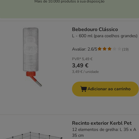
Mais de 10.000 produtos à sua disposição
Bebedouro Clássico
L - 600 ml (para coelhos grandes)
Avaliar: 2.6/5
(
19
)
PVR*
5,49 €
3,49 €
3,49 € / unidade
Adicionar ao carrinho
Recinto exterior Kerbl Pet
12 elementos de grelha: L 35 x A
35 cm