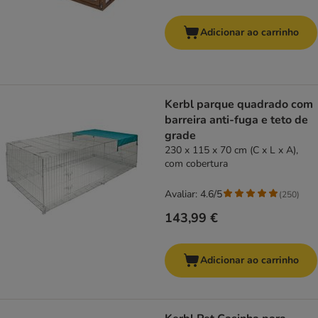
Adicionar ao carrinho
Kerbl parque quadrado com
barreira anti-fuga e teto de
grade
230 x 115 x 70 cm (C x L x A),
com cobertura
Avaliar: 4.6/5
(
250
)
143,99 €
Adicionar ao carrinho