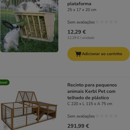
plataforma
25 x 17 x 20 cm
Sem avaliações
12,29 €
12,29 € / unidade
Adicionar ao carrinho
ovo!
Recinto para pequenos
animais Kerbl Pet com
telhado de plástico
C 220 x L 115 x A 75 cm
Sem avaliações
291,99 €