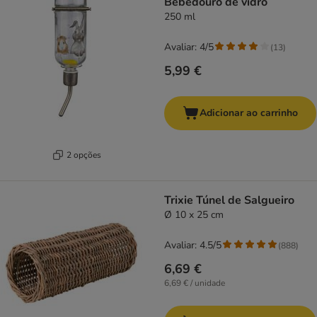
Bebedouro de vidro
250 ml
Avaliar: 4/5
(
13
)
5,99 €
Adicionar ao carrinho
2 opções
Trixie Túnel de Salgueiro
Ø 10 x 25 cm
Avaliar: 4.5/5
(
888
)
6,69 €
6,69 € / unidade