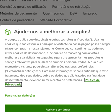
Condições gerais de utilização
Formulário de retratação
Métodos de pagamento
Quem somos
DSA
Emprego
Política de privacidade
Website Corporativo
Declaração de acessibilidade
Ajude-nos a melhorar a zooplus!
© zooplus SE
2026
A zooplus utiliza cookies, pixels e outras tecnologias ("cookies"). Usamos
cookies que são essenciais para que o visitante da nossa página possa navegar
e fazer compras na nossa loja online. Com o seu consentimento, podemos
ativar cookies de desempenho, funcionais e de marketing com a vista a
melhorar a sua visita à nossa página e para lhe apresentarmos produtos e
serviços relevantes para si, além de anúncios personalizados. A qualquer
momento o visitante pode efetuar alterações nas suas preferências
("Personalizar definições"). Para mais informações sobre a entidade que faz o
tratamento dos seus dados, sobre os dados que são tratados e a finalidade
desse tratamento, deve consultar o centro de preferências.
Política de
Privacidade
Personalizar definições
Aceitar e continuar