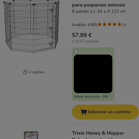
para pequenos animais
8 painéis à L 61 x A 122 cm
Avaliar: 4.6/5
(
9
)
57,99 €
7,25 € / unidade
2 opções
Ativar desconto -5%
Adicionar ao carrinho
Trixie Honey & Hopper