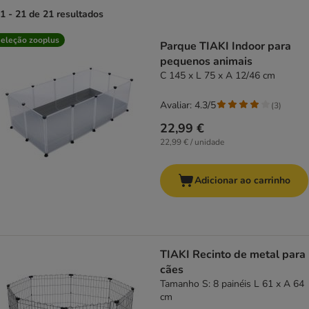
1 - 21 de 21 resultados
product items have been changed
eleção zooplus
Parque TIAKI Indoor para
pequenos animais
C 145 x L 75 x A 12/46 cm
Avaliar: 4.3/5
(
3
)
22,99 €
22,99 € / unidade
Adicionar ao carrinho
TIAKI Recinto de metal para
cães
Tamanho S: 8 painéis L 61 x A 64
cm