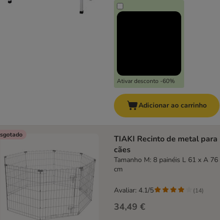
Ativar desconto -60%
Adicionar ao carrinho
sgotado
TIAKI Recinto de metal para
cães
Tamanho M: 8 painéis L 61 x A 76
cm
Avaliar: 4.1/5
(
14
)
34,49 €