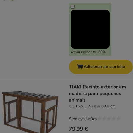
Ativar desconto -60%
Adicionar ao carrinho
TIAKI Recinto exterior em
madeira para pequenos
animais
C 116 x L 78 x A 89.8 cm
Sem avaliações
79,99 €