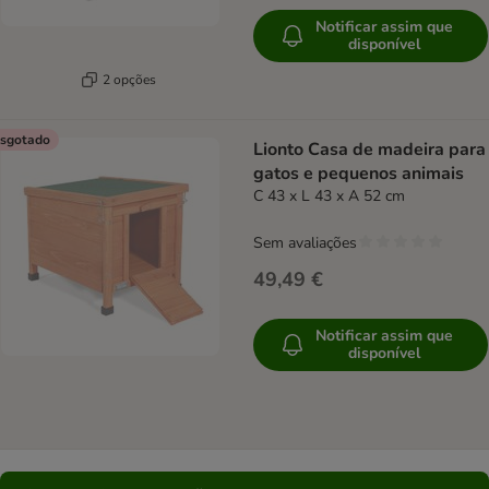
Notificar assim que
disponível
2 opções
sgotado
Lionto Casa de madeira para
gatos e pequenos animais
C 43 x L 43 x A 52 cm
Sem avaliações
49,49 €
Notificar assim que
disponível