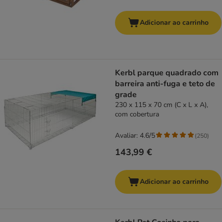
Adicionar ao carrinho
Kerbl parque quadrado com
barreira anti-fuga e teto de
grade
230 x 115 x 70 cm (C x L x A),
com cobertura
Avaliar: 4.6/5
(
250
)
143,99 €
Adicionar ao carrinho