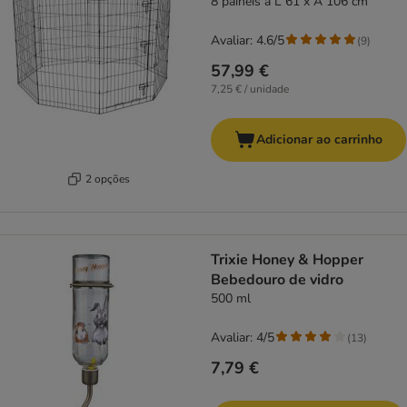
8 painéis à L 61 x A 106 cm
Avaliar: 4.6/5
(
9
)
57,99 €
7,25 € / unidade
Adicionar ao carrinho
2 opções
Trixie Honey & Hopper
Bebedouro de vidro
500 ml
Avaliar: 4/5
(
13
)
7,79 €