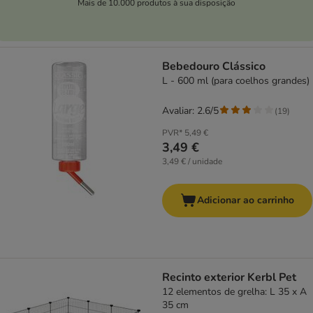
Mais de 10.000 produtos à sua disposição
Bebedouro Clássico
L - 600 ml (para coelhos grandes)
Avaliar: 2.6/5
(
19
)
PVR*
5,49 €
3,49 €
3,49 € / unidade
Adicionar ao carrinho
Recinto exterior Kerbl Pet
12 elementos de grelha: L 35 x A
35 cm