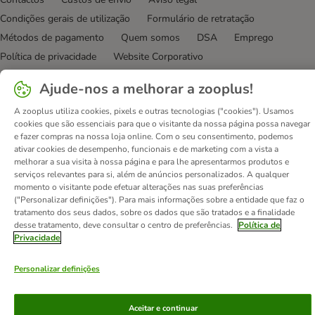
Condições gerais de utilização
Formulário de retratação
Métodos de pagamento
Quem somos
DSA
Emprego
Política de privacidade
Website Corporativo
Declaração de acessibilidade
Ajude-nos a melhorar a zooplus!
© zooplus SE
2026
A zooplus utiliza cookies, pixels e outras tecnologias ("cookies"). Usamos
cookies que são essenciais para que o visitante da nossa página possa navegar
e fazer compras na nossa loja online. Com o seu consentimento, podemos
ativar cookies de desempenho, funcionais e de marketing com a vista a
melhorar a sua visita à nossa página e para lhe apresentarmos produtos e
serviços relevantes para si, além de anúncios personalizados. A qualquer
momento o visitante pode efetuar alterações nas suas preferências
("Personalizar definições"). Para mais informações sobre a entidade que faz o
tratamento dos seus dados, sobre os dados que são tratados e a finalidade
desse tratamento, deve consultar o centro de preferências.
Política de
Privacidade
Personalizar definições
Aceitar e continuar