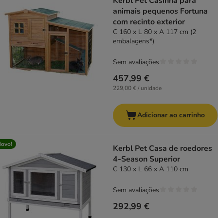
Kerbl Pet Casinha para
animais pequenos Fortuna
com recinto exterior
C 160 x L 80 x A 117 cm (2
embalagens*)
Sem avaliações
457,99 €
229,00 € / unidade
Adicionar ao carrinho
ovo!
Kerbl Pet Casa de roedores
4-Season Superior
C 130 x L 66 x A 110 cm
Sem avaliações
292,99 €