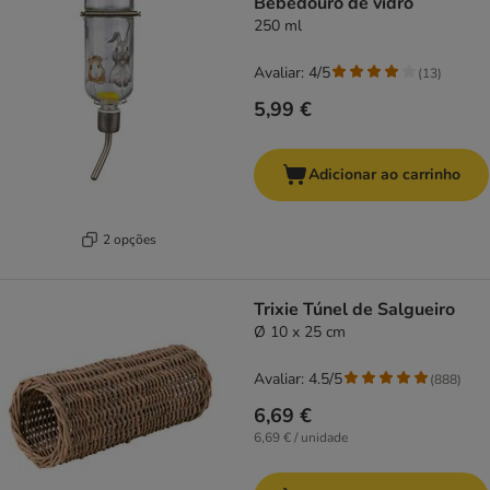
Bebedouro de vidro
250 ml
Avaliar: 4/5
(
13
)
5,99 €
Adicionar ao carrinho
2 opções
Trixie Túnel de Salgueiro
Ø 10 x 25 cm
Avaliar: 4.5/5
(
888
)
6,69 €
6,69 € / unidade