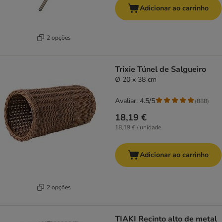
Adicionar ao carrinho
2 opções
Trixie Túnel de Salgueiro
Ø 20 x 38 cm
Avaliar: 4.5/5
(
888
)
18,19 €
18,19 € / unidade
Adicionar ao carrinho
2 opções
TIAKI Recinto alto de metal