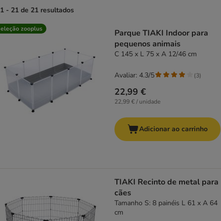
1 - 21 de 21 resultados
product items have been changed
eleção zooplus
Parque TIAKI Indoor para
pequenos animais
C 145 x L 75 x A 12/46 cm
Avaliar: 4.3/5
(
3
)
22,99 €
22,99 € / unidade
Adicionar ao carrinho
TIAKI Recinto de metal para
cães
Tamanho S: 8 painéis L 61 x A 64
cm