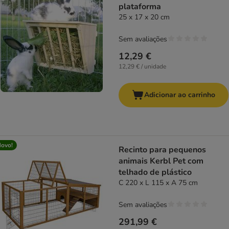
plataforma
25 x 17 x 20 cm
Sem avaliações
12,29 €
12,29 € / unidade
Adicionar ao carrinho
ovo!
Recinto para pequenos
animais Kerbl Pet com
telhado de plástico
C 220 x L 115 x A 75 cm
Sem avaliações
291,99 €