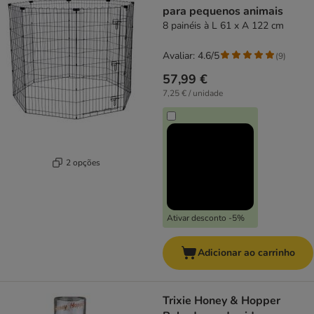
para pequenos animais
8 painéis à L 61 x A 122 cm
Avaliar: 4.6/5
(
9
)
57,99 €
7,25 € / unidade
2 opções
Ativar desconto -5%
Adicionar ao carrinho
Trixie Honey & Hopper