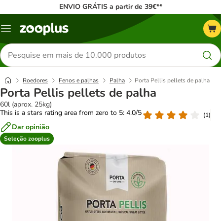
ENVIO GRÁTIS a partir de 39€**
Menu
Pesquisar
produtos
Roedores
Fenos e palhas
Palha
Porta Pellis pellets de palha
Porta Pellis pellets de palha
60l (aprox. 25kg)
This is a stars rating area from zero to 5: 4.0/5
(
1
)
Dar opinião
Seleção zooplus