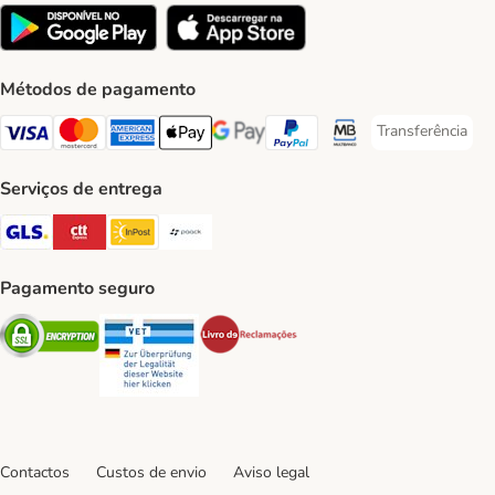
Métodos de pagamento
Transferência
Transferência P
Visa Payment Method
Mastercard Payment Method
American Express Payment Method
Apple Pay Payment Method
Google Pay Payment Method
PayPal Payment Method
Multibanco Payment Met
Serviços de entrega
GLS Shipping Method
CTTExpress Shipping Method
InPost Shipping Method
Paack Shipping Method
Pagamento seguro
Security
Security
Security
Contactos
Custos de envio
Aviso legal