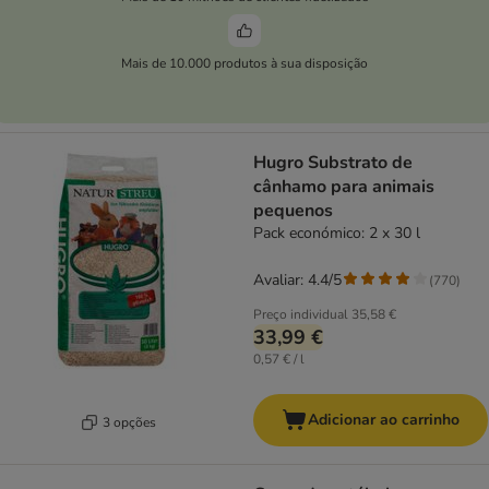
Mais de 10.000 produtos à sua disposição
Hugro Substrato de
cânhamo para animais
pequenos
Pack económico: 2 x 30 l
Avaliar: 4.4/5
(
770
)
Preço individual
35,58 €
33,99 €
0,57 € / l
Adicionar ao carrinho
3 opções