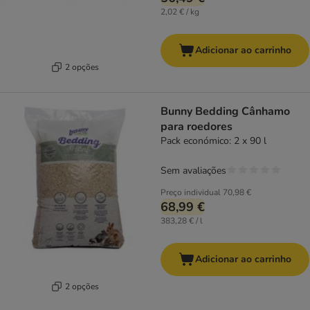
2,02 € / kg
Adicionar ao carrinho
2 opções
Bunny Bedding Cânhamo
para roedores
Pack económico: 2 x 90 l
Sem avaliações
Preço individual
70,98 €
68,99 €
383,28 € / l
Adicionar ao carrinho
2 opções