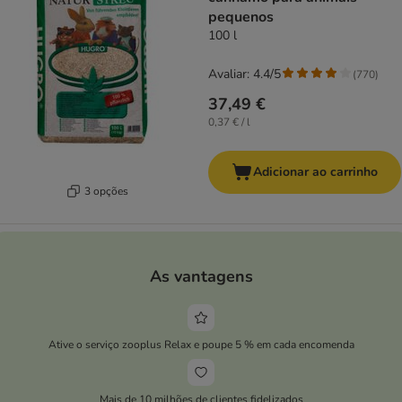
pequenos
100 l
Avaliar: 4.4/5
(
770
)
37,49 €
0,37 € / l
Adicionar ao carrinho
3 opções
As vantagens
Ative o serviço zooplus Relax e poupe 5 % em cada encomenda
Mais de 10 milhões de clientes fidelizados