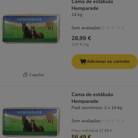
Cama de estábulo
Hemparade
14 kg
Sem avaliações
28,99 €
2,07 € / kg
Adicionar ao carrinho
2 opções
Cama de estábulo
Hemparade
Pack económico: 2 x 14 kg
Sem avaliações
Preço individual
57,98 €
56,49 €