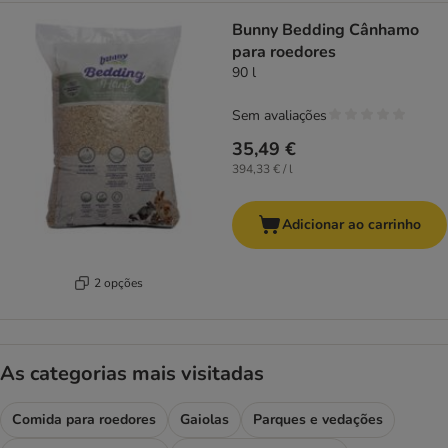
Bunny Bedding Cânhamo
para roedores
90 l
Sem avaliações
35,49 €
394,33 € / l
Adicionar ao carrinho
2 opções
As categorias mais visitadas
Comida para roedores
Gaiolas
Parques e vedações