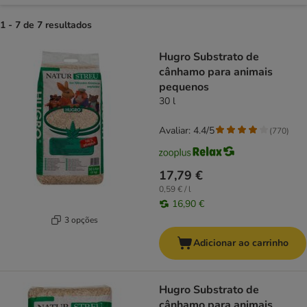
1 - 7 de 7 resultados
product items have been changed
Hugro Substrato de
cânhamo para animais
pequenos
30 l
Avaliar: 4.4/5
(
770
)
17,79 €
0,59 € / l
16,90 €
3 opções
Adicionar ao carrinho
Hugro Substrato de
cânhamo para animais