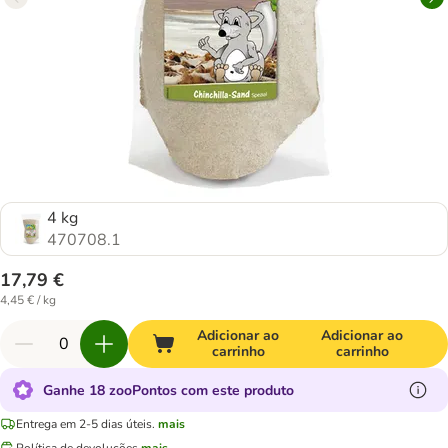
4 kg
470708.1
17,79 €
4,45 € / kg
Adicionar ao
Adicionar ao
carrinho
carrinho
Ganhe 18 zooPontos com este produto
Entrega em 2-5 dias úteis.
mais
Política de devoluções
mais