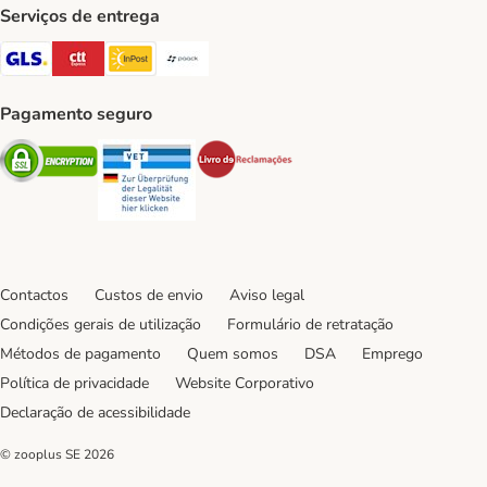
Serviços de entrega
GLS Shipping Method
CTTExpress Shipping Method
InPost Shipping Method
Paack Shipping Method
Pagamento seguro
Security
Security
Security
Contactos
Custos de envio
Aviso legal
Condições gerais de utilização
Formulário de retratação
Métodos de pagamento
Quem somos
DSA
Emprego
Política de privacidade
Website Corporativo
Declaração de acessibilidade
© zooplus SE
2026