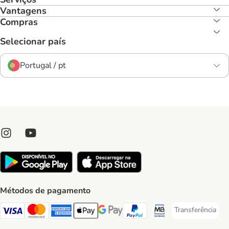
Vantagens
Compras
Selecionar país
Portugal / pt
Métodos de pagamento
Transferência
Transferência P
Visa Payment Method
Mastercard Payment Method
American Express Payment Method
Apple Pay Payment Method
Google Pay Payment Method
PayPal Payment Method
Multibanco Payment Met