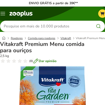
ENVIO GRÁTIS a partir de 39€**
Menu
Pesquisar
produtos
Roedores
Comida para roedores
Vitakraft
Vitakraft Premium Men
Vitakraft Premium Menu comida
para ouriços
2,5 kg
Dar opinião
(
0
)