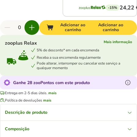
24,22 
-15%
Adicionar ao
Adicionar ao
carrinho
carrinho
Mais informação
zooplus Relax
5% de desconto* em cada encomenda
Receba a sua encomenda regularmente
Pode alterar, interromper ou cancelar este serviço a
qualquer momento
Ganhe 28 zooPontos com este produto
Entrega em 2-5 dias úteis.
mais
Política de devoluções
mais
Descrição de produto
Composição