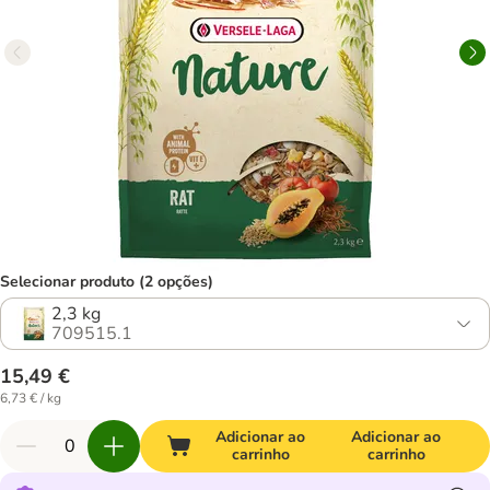
Selecionar produto (2 opções)
2,3 kg
709515.1
15,49 €
6,73 € / kg
Adicionar ao
Adicionar ao
carrinho
carrinho