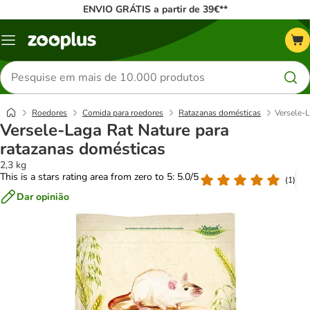
ENVIO GRÁTIS a partir de 39€**
Menu
Pesquisar
produtos
Roedores
Comida para roedores
Ratazanas domésticas
Versele-L
Versele-Laga Rat Nature para
ratazanas domésticas
2,3 kg
This is a stars rating area from zero to 5: 5.0/5
(
1
)
Dar opinião