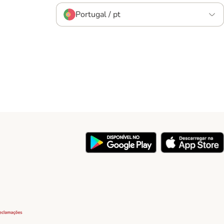
Portugal / pt
y
Security