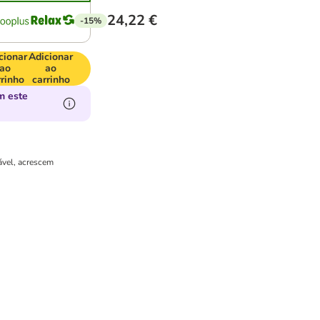
24,22 €
-15%
cionar
Adicionar
ao
ao
rrinho
carrinho
m este
ável, acrescem