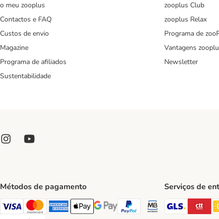
o meu zooplus
zooplus Club
Contactos e FAQ
zooplus Relax
Custos de envio
Programa de zoo
Magazine
Vantagens zooplu
Programa de afiliados
Newsletter
Sustentabilidade
Métodos de pagamento
Serviços de en
GLS Ship
CT
Visa Payment Method
Mastercard Payment Method
American Express Payment Method
Apple Pay Payment Method
Google Pay Payment Method
PayPal Payment Method
Multibanco Payment Met