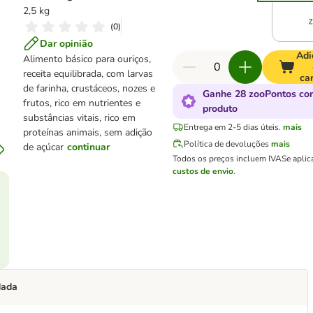
2,5 kg
(
0
)
Dar opinião
Adi
Alimento básico para ouriços,
receita equilibrada, com larvas
ca
de farinha, crustáceos, nozes e
Ganhe 28 zooPontos co
frutos, rico em nutrientes e
produto
substâncias vitais, rico em
Entrega em 2-5 dias úteis.
mais
proteínas animais, sem adição
Política de devoluções
mais
de açúcar
continuar
Todos os preços incluem IVA
Se aplic
custos de envio
.
dada