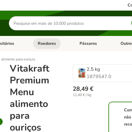
Co
Pesquisar
produtos
sitários
Roedores
Pássaros
Outro
de categoria: Dieta Vet.
Abrir menu de categoria: Antiparasitários
Abrir menu de categoria: Roed
Abrir me
 alimento para ouriços
Vitakraft
2,5 kg
1879547.0
Premium
28,49 €
Menu
11,40 € / kg
alimento
Com
para
não
ouriços
reco