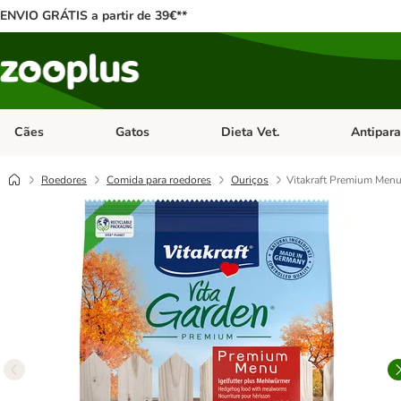
ENVIO GRÁTIS a partir de 39€**
Cães
Gatos
Dieta Vet.
Antipara
Abrir menu de categoria: Cães
Abrir menu de categoria: Gatos
Abrir menu 
Roedores
Comida para roedores
Ouriços
Vitakraft Premium Menu