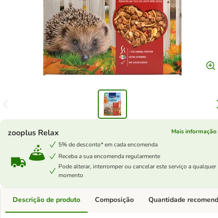
zooplus Relax
Mais informação
5% de desconto* em cada encomenda
Receba a sua encomenda regularmente
Pode alterar, interromper ou cancelar este serviço a qualquer
momento
Descrição de produto
Composição
Quantidade recomen