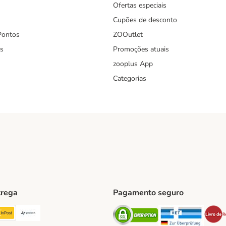
Ofertas especiais
Cupões de desconto
Pontos
ZOOutlet
s
Promoções atuais
zooplus App
Categorias
trega
Pagamento seguro
ping Method
TExpress Shipping Method
InPost Shipping Method
Paack Shipping Method
Security
Securit
hod