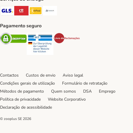
GLS Shipping Method
CTTExpress Shipping Method
InPost Shipping Method
Paack Shipping Method
Pagamento seguro
Security
Security
Security
Contactos
Custos de envio
Aviso legal
Condições gerais de utilização
Formulário de retratação
Métodos de pagamento
Quem somos
DSA
Emprego
Política de privacidade
Website Corporativo
Declaração de acessibilidade
© zooplus SE
2026