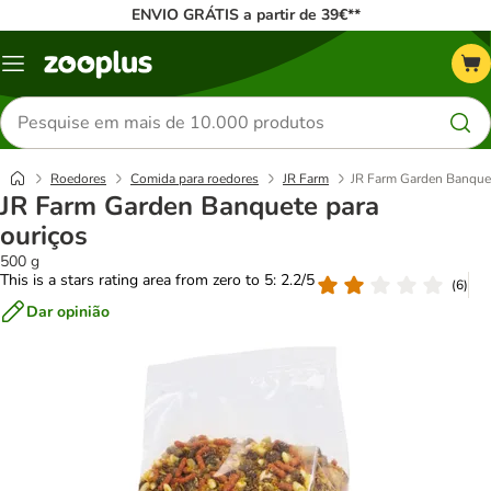
ENVIO GRÁTIS a partir de 39€**
Menu
Pesquisar
produtos
Roedores
Comida para roedores
JR Farm
JR Farm Garden Banquet
JR Farm Garden Banquete para
ouriços
500 g
This is a stars rating area from zero to 5: 2.2/5
(
6
)
Dar opinião