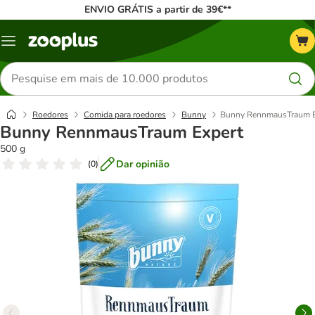
ENVIO GRÁTIS a partir de 39€**
Menu
Pesquisar
produtos
Roedores
Comida para roedores
Bunny
Bunny RennmausTraum E
Bunny RennmausTraum Expert
500 g
Dar opinião
(
0
)