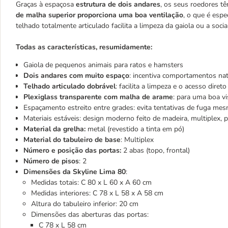
Graças à espaçosa
estrutura de dois andares
, os seus roedores tê
de malha superior proporciona uma boa ventilação
, o que é esp
telhado totalmente articulado facilita a limpeza da gaiola ou a soc
Todas as características, resumidamente:
Gaiola de pequenos animais para ratos e hamsters
Dois andares com muito espaço
: incentiva comportamentos nat
Telhado articulado dobrável
: facilita a limpeza e o acesso diret
Plexiglass transparente com malha de arame
: para uma boa vi
Espaçamento estreito entre grades: evita tentativas de fuga m
Materiais estáveis: design moderno feito de madeira, multiplex, p
Material da grelha:
metal (revestido a tinta em pó)
Material do tabuleiro de base
: Multiplex
Número e posição das portas:
2 abas (topo, frontal)
Número de pisos
: 2
Dimensões da Skyline Lima 80
:
Medidas totais: C 80 x L 60 x A 60 cm
Medidas interiores: C 78 x L 58 x A 58 cm
Altura do tabuleiro inferior: 20 cm
Dimensões das aberturas das portas:
C 78 x L 58 cm