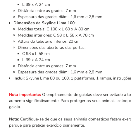
L 39 x A 24 cm
Distância entre as grades: 7 mm
Espessura das grades diâm.: 1,6 mm e 2,8 mm
Dimensões da Skyline Lima 100
:
Medidas totais: C 100 x L 60 x A 80 cm
Medidas interiores: C 98 x L 58 x A 78 cm
Altura do tabuleiro inferior: 20 cm
Dimensões das aberturas das portas:
C 98 x L 58 cm
L 39 x A 24 cm
Distância entre as grades: 7 mm
Espessura das grades diâm.: 1,6 mm e 2,8 mm
Inclui:
Skyline Lima 80 ou 100, 1 plataforma, 1 rampa, instruç
Nota importante:
O empilhamento de gaiolas deve ser evitado a to
aumenta significativamente. Para proteger os seus animais, coloqu
gaiola.
Nota:
Certifique-se de que os seus animais domésticos fazem exer
parque para praticar exercício diariamente.