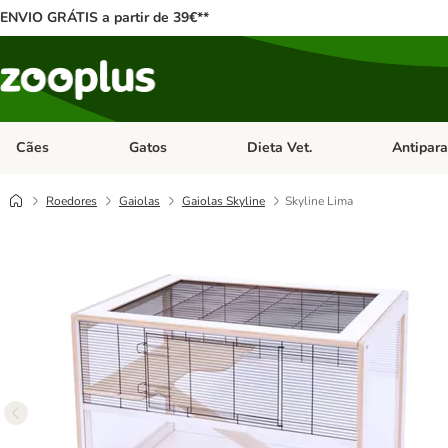
ENVIO GRÁTIS a partir de 39€**
Cães
Gatos
Dieta Vet.
Antipara
Abrir menu de categoria: Cães
Abrir menu de categoria: Gatos
Abrir menu 
Roedores
Gaiolas
Gaiolas Skyline
Skyline Lima