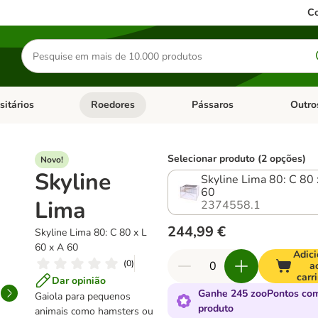
Co
Pesquisar
produtos
sitários
Roedores
Pássaros
Outro
de categoria: Dieta Vet.
Abrir menu de categoria: Antiparasitários
Abrir menu de categoria: Roed
Abrir me
Selecionar produto (2 opções)
Novo!
Skyline
Skyline Lima 80: C 80 
60
Lima
2374558.1
244,99 €
Skyline Lima 80: C 80 x L
60 x A 60
Adici
(
0
)
a
carr
Dar opinião
Ganhe 245 zooPontos com
Gaiola para pequenos
produto
animais como hamsters ou