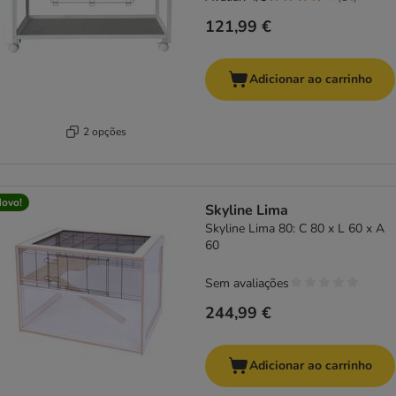
121,99 €
Adicionar ao carrinho
2 opções
ovo!
Skyline Lima
Skyline Lima 80: C 80 x L 60 x A
60
Sem avaliações
244,99 €
Adicionar ao carrinho