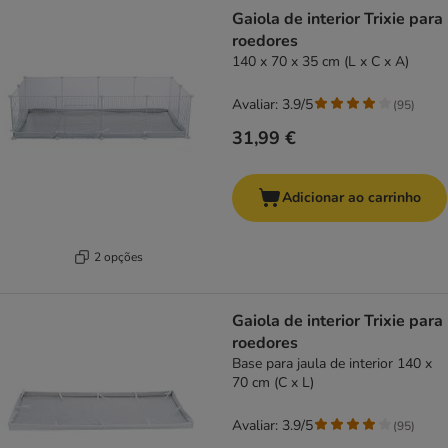
product items have been changed
Gaiola de interior Trixie para
roedores
140 x 70 x 35 cm (L x C x A)
Avaliar: 3.9/5
(
95
)
31,99 €
Adicionar ao carrinho
2 opções
Gaiola de interior Trixie para
roedores
Base para jaula de interior 140 x
70 cm (C x L)
Avaliar: 3.9/5
(
95
)