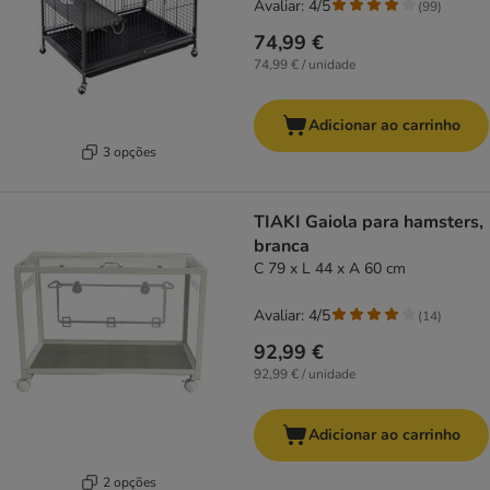
Avaliar: 4/5
(
99
)
74,99 €
74,99 € / unidade
Adicionar ao carrinho
3 opções
TIAKI Gaiola para hamsters,
branca
C 79 x L 44 x A 60 cm
Avaliar: 4/5
(
14
)
92,99 €
92,99 € / unidade
Adicionar ao carrinho
2 opções