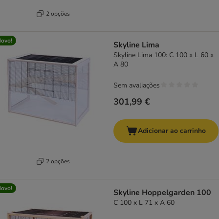
2 opções
ovo!
Skyline Lima
Skyline Lima 100: C 100 x L 60 x
A 80
Sem avaliações
301,99 €
Adicionar ao carrinho
2 opções
ovo!
Skyline Hoppelgarden 100
C 100 x L 71 x A 60