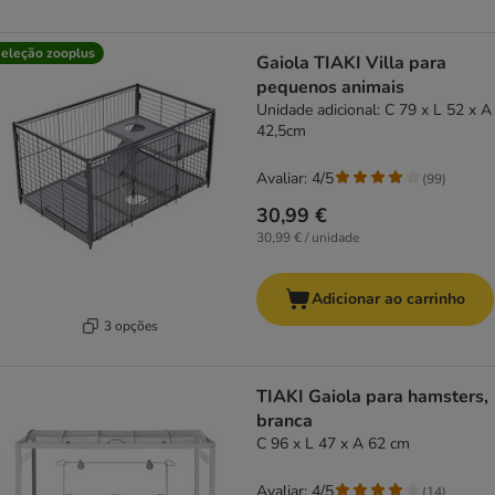
eleção zooplus
Gaiola TIAKI Villa para
pequenos animais
Unidade adicional: C 79 x L 52 x A
42,5cm
Avaliar: 4/5
(
99
)
30,99 €
30,99 € / unidade
Adicionar ao carrinho
3 opções
TIAKI Gaiola para hamsters,
branca
C 96 x L 47 x A 62 cm
Avaliar: 4/5
(
14
)