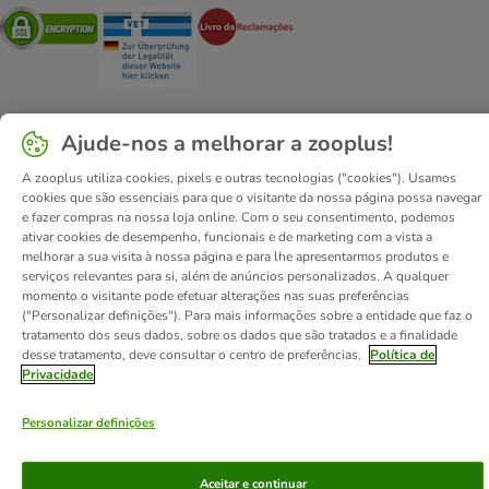
Security
Security
Security
Ajude-nos a melhorar a zooplus!
Contactos
Custos de envio
Aviso legal
A zooplus utiliza cookies, pixels e outras tecnologias ("cookies"). Usamos
Condições gerais de utilização
Formulário de retratação
cookies que são essenciais para que o visitante da nossa página possa navegar
e fazer compras na nossa loja online. Com o seu consentimento, podemos
Métodos de pagamento
Quem somos
DSA
Emprego
ativar cookies de desempenho, funcionais e de marketing com a vista a
Política de privacidade
Website Corporativo
melhorar a sua visita à nossa página e para lhe apresentarmos produtos e
serviços relevantes para si, além de anúncios personalizados. A qualquer
Declaração de acessibilidade
momento o visitante pode efetuar alterações nas suas preferências
("Personalizar definições"). Para mais informações sobre a entidade que faz o
© zooplus SE
2026
tratamento dos seus dados, sobre os dados que são tratados e a finalidade
desse tratamento, deve consultar o centro de preferências.
Política de
Privacidade
Personalizar definições
Aceitar e continuar