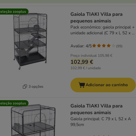
eleção zooplus
Gaiola TIAKI Villa para
pequenos animais
Pack económico: gaiola principal +
unidade adicional (C 79 x L 52 x A
142 cm)
Avaliar: 4/5
(
99
)
Preço individual
105,98 €
102,99 €
102,99 € / unidade
Adicionar ao carrinho
3 opções
eleção zooplus
Gaiola TIAKI Villa para
pequenos animais
Gaiola principal: C 79 x L 52 x A
99,5cm