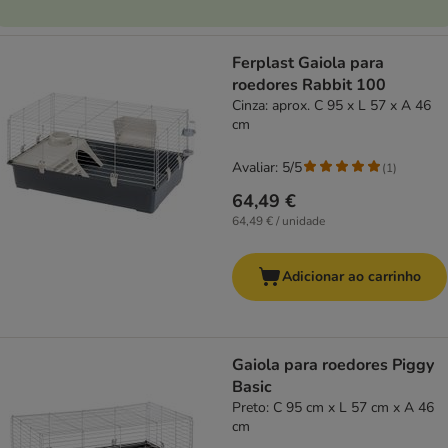
Ferplast Gaiola para
roedores Rabbit 100
Cinza: aprox. C 95 x L 57 x A 46
cm
Avaliar: 5/5
(
1
)
64,49 €
64,49 € / unidade
Adicionar ao carrinho
Gaiola para roedores Piggy
Basic
Preto: C 95 cm x L 57 cm x A 46
cm