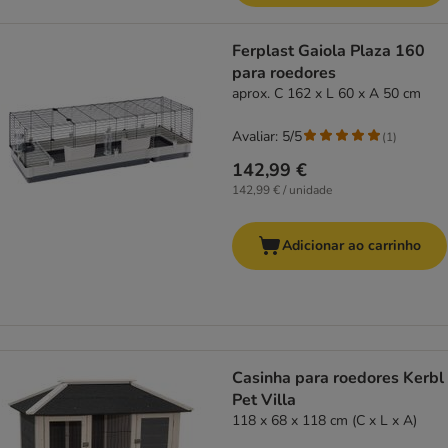
Ferplast Gaiola Plaza 160
para roedores
aprox. C 162 x L 60 x A 50 cm
Avaliar: 5/5
(
1
)
142,99 €
142,99 € / unidade
Adicionar ao carrinho
Casinha para roedores Kerbl
Pet Villa
118 x 68 x 118 cm (C x L x A)