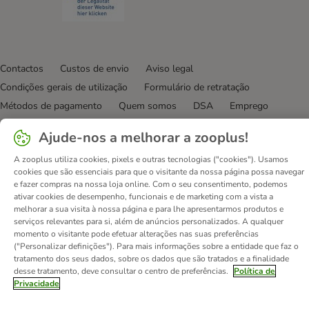
Contactos
Custos de envio
Aviso legal
Condições gerais de utilização
Formulário de retratação
Métodos de pagamento
Quem somos
DSA
Emprego
Política de privacidade
Website Corporativo
Ajude-nos a melhorar a zooplus!
Declaração de acessibilidade
A zooplus utiliza cookies, pixels e outras tecnologias ("cookies"). Usamos
© zooplus SE
2026
cookies que são essenciais para que o visitante da nossa página possa navegar
e fazer compras na nossa loja online. Com o seu consentimento, podemos
ativar cookies de desempenho, funcionais e de marketing com a vista a
melhorar a sua visita à nossa página e para lhe apresentarmos produtos e
serviços relevantes para si, além de anúncios personalizados. A qualquer
momento o visitante pode efetuar alterações nas suas preferências
("Personalizar definições"). Para mais informações sobre a entidade que faz o
tratamento dos seus dados, sobre os dados que são tratados e a finalidade
desse tratamento, deve consultar o centro de preferências.
Política de
Privacidade