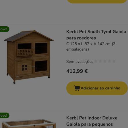
ovo!
Kerbl Pet South Tyrol Gaiola
para roedores
C 125 x L 87 x A 142 cm (2
embalagens)
Sem avaliações
412,99 €
Adicionar ao carrinho
ovo!
Kerbl Pet Indoor Deluxe
Gaiola para pequenos