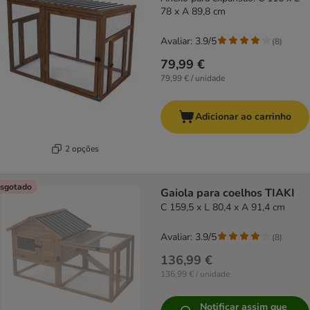
78 x A 89,8 cm
Avaliar: 3.9/5
(
8
)
79,99 €
79,99 € / unidade
Adicionar ao carrinho
2 opções
sgotado
Gaiola para coelhos TIAKI
C 159,5 x L 80,4 x A 91,4 cm
Avaliar: 3.9/5
(
8
)
136,99 €
136,99 € / unidade
Notificar assim que