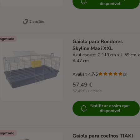
disponível
2 opções
sgotado
Gaiola para Roedores
Skyline Maxi XXL
Azul escuro: C 119 cm x L 59 cm x
A 47 cm
Avaliar: 4.7/5
(
3
)
57,49 €
57,49 € / unidade
Notificar assim que
disponível
sgotado
Gaiola para coelhos TIAKI