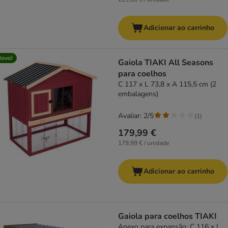
Adicionar ao carrinho
ovo!
Gaiola TIAKI All Seasons
para coelhos
C 117 x L 73,8 x A 115,5 cm (2
embalagens)
Avaliar: 2/5
(
1
)
179,99 €
179,99 € / unidade
Adicionar ao carrinho
Gaiola para coelhos TIAKI
Anexo para expansão: C 116 x L