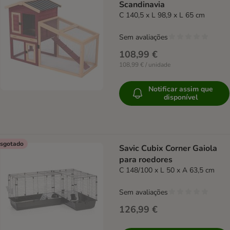
Scandinavia
C 140,5 x L 98,9 x L 65 cm
Sem avaliações
108,99 €
108,99 € / unidade
Notificar assim que
disponível
sgotado
Savic Cubix Corner Gaiola
para roedores
C 148/100 x L 50 x A 63,5 cm
Sem avaliações
126,99 €