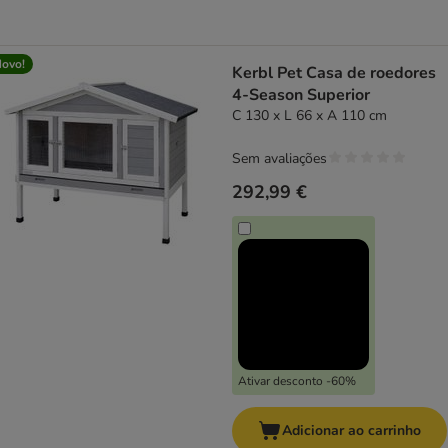
ovo!
Kerbl Pet Casa de roedores
4-Season Superior
C 130 x L 66 x A 110 cm
Sem avaliações
292,99 €
Ativar desconto -60%
Adicionar ao carrinho