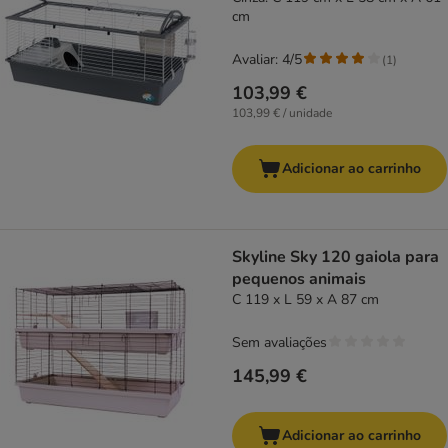
cm
Avaliar: 4/5
(
1
)
103,99 €
103,99 € / unidade
Adicionar ao carrinho
Skyline Sky 120 gaiola para
pequenos animais
C 119 x L 59 x A 87 cm
Sem avaliações
145,99 €
Adicionar ao carrinho