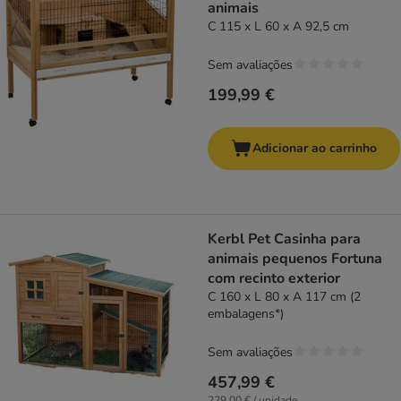
animais
C 115 x L 60 x A 92,5 cm
Sem avaliações
199,99 €
Adicionar ao carrinho
Kerbl Pet Casinha para
animais pequenos Fortuna
com recinto exterior
C 160 x L 80 x A 117 cm (2
embalagens*)
Sem avaliações
457,99 €
229,00 € / unidade