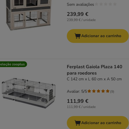
Sem avaliações
239,99 €
239,99 € / unidade
Adicionar ao carrinho
eleção zooplus
Ferplast Gaiola Plaza 140
para roedores
C 142 cm x L 60 cm x A 50 cm
Avaliar: 5/5
(
9
)
111,99 €
111,99 € / unidade
Adicionar ao carrinho