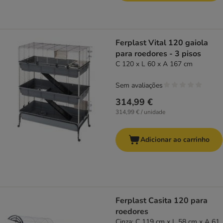
Ferplast Vital 120 gaiola
para roedores - 3 pisos
C 120 x L 60 x A 167 cm
Sem avaliações
314,99 €
314,99 € / unidade
Adicionar ao carrinho
Ferplast Casita 120 para
roedores
Cinza: C 119 cm x L 58 cm x A 61