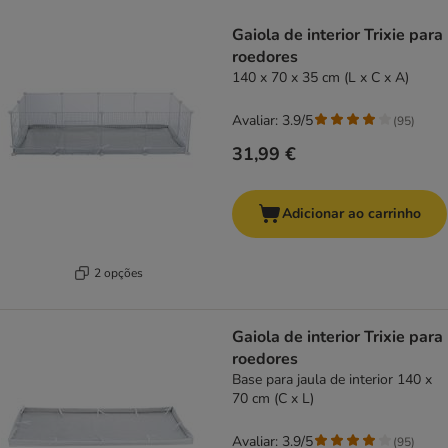
product items have been changed
Gaiola de interior Trixie para
roedores
140 x 70 x 35 cm (L x C x A)
Avaliar: 3.9/5
(
95
)
31,99 €
Adicionar ao carrinho
2 opções
Gaiola de interior Trixie para
roedores
Base para jaula de interior 140 x
70 cm (C x L)
Avaliar: 3.9/5
(
95
)