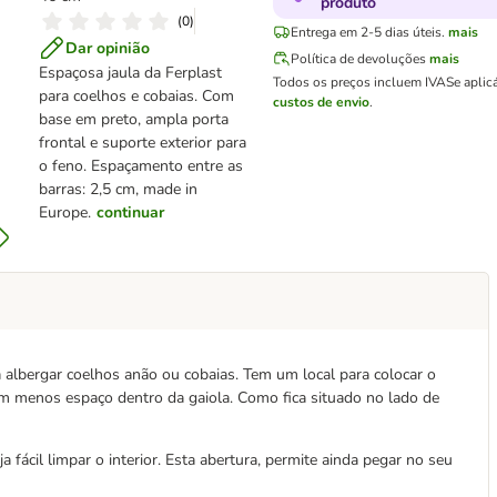
produto
(
0
)
Entrega em 2-5 dias úteis.
mais
Dar opinião
Política de devoluções
mais
Espaçosa jaula da Ferplast
Todos os preços incluem IVA
Se aplic
para coelhos e cobaias. Com
custos de envio
.
base em preto, ampla porta
frontal e suporte exterior para
o feno. Espaçamento entre as
barras: 2,5 cm, made in
Europe.
continuar
ra albergar coelhos anão ou cobaias. Tem um local para colocar o
com menos espaço dentro da gaiola. Como fica situado no lado de
a fácil limpar o interior. Esta abertura, permite ainda pegar no seu