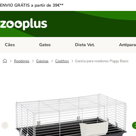
ENVIO GRÁTIS a partir de 39€**
Cães
Gatos
Dieta Vet.
Antipara
Abrir menu de categoria: Cães
Abrir menu de categoria: Gatos
Abrir menu 
Roedores
Gaiolas
Coelhos
Gaiola para roedores Piggy Basic