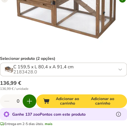
Selecionar produto (2 opções)
C 159,5 x L 80,4 x A 91,4 cm
2183428.0
136,99 €
136,99 € / unidade
Adicionar ao
Adicionar ao
carrinho
carrinho
Ganhe 137 zooPontos com este produto
Entrega em 2-5 dias úteis.
mais