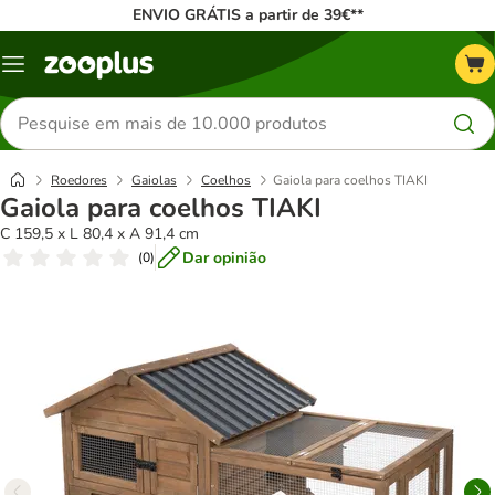
ENVIO GRÁTIS a partir de 39€**
Menu
Pesquisar
produtos
Roedores
Gaiolas
Coelhos
Gaiola para coelhos TIAKI
Gaiola para coelhos TIAKI
C 159,5 x L 80,4 x A 91,4 cm
Dar opinião
(
0
)