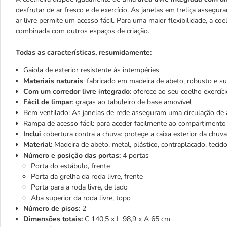
desfrutar de ar fresco e de exercício. As janelas em treliça assegu
ar livre permite um acesso fácil. Para uma maior flexibilidade, a c
combinada com outros espaços de criação.
Todas as características, resumidamente:
Gaiola de exterior resistente às intempéries
Materiais naturais
: fabricado em madeira de abeto, robusto e s
Com um corredor livre integrado
: oferece ao seu coelho exercíci
Fácil de limpar
: graças ao tabuleiro de base amovível
Bem ventilado: As janelas de rede asseguram uma circulação de a
Rampa de acesso fácil: para aceder facilmente ao compartimento 
Inclui
cobertura contra a chuva: protege a caixa exterior da chuv
Material:
Madeira de abeto, metal, plástico, contraplacado, tecid
Número e posição das portas:
4 portas
Porta do estábulo, frente
Porta da grelha da roda livre, frente
Porta para a roda livre, de lado
Aba superior da roda livre, topo
Número de pisos
: 2
Dimensões totais:
C 140,5 x L 98,9 x A 65 cm