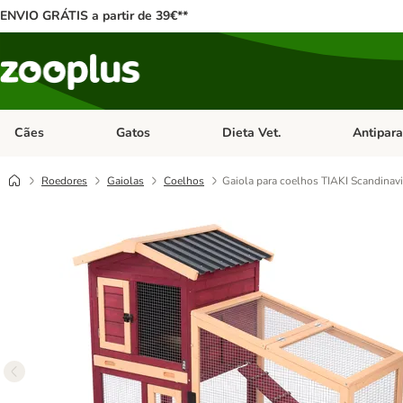
ENVIO GRÁTIS a partir de 39€**
Cães
Gatos
Dieta Vet.
Antipara
Abrir menu de categoria: Cães
Abrir menu de categoria: Gatos
Abrir menu 
Roedores
Gaiolas
Coelhos
Gaiola para coelhos TIAKI Scandinav