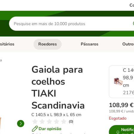
Co
Pesquisar
produtos
sitários
Roedores
Pássaros
Outro
de categoria: Dieta Vet.
Abrir menu de categoria: Antiparasitários
Abrir menu de categoria: Roed
Abrir me
ia
Gaiola para
C 14
98,9
coelhos
cm
TIAKI
2176
Scandinavia
108,99 €
108,99 € / unid
C 140,5 x L 98,9 x L 65 cm
Esgotado
(
0
)
Dar opinião
Notifi