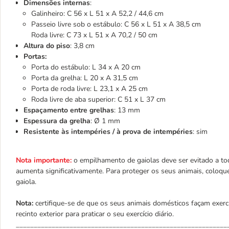
Dimensões internas
:
Galinheiro: C 56 x L 51 x A 52,2 / 44,6 cm
Passeio livre sob o estábulo: C 56 x L 51 x A 38,5 cm
Roda livre: C 73 x L 51 x A 70,2 / 50 cm
Altura do piso
: 3,8 cm
Portas:
Porta do estábulo: L 34 x A 20 cm
Porta da grelha: L 20 x A 31,5 cm
Porta de roda livre: L 23,1 x A 25 cm
Roda livre de aba superior: C 51 x L 37 cm
Espaçamento entre grelhas
: 13 mm
Espessura da grelha
: Ø 1 mm
Resistente às intempéries / à prova de intempéries
: sim
Nota importante:
o empilhamento de gaiolas deve ser evitado a to
aumenta significativamente. Para proteger os seus animais, coloqu
gaiola.
Nota:
certifique-se de que os seus animais domésticos façam exer
recinto exterior para praticar o seu exercício diário.
___________________________________________________________