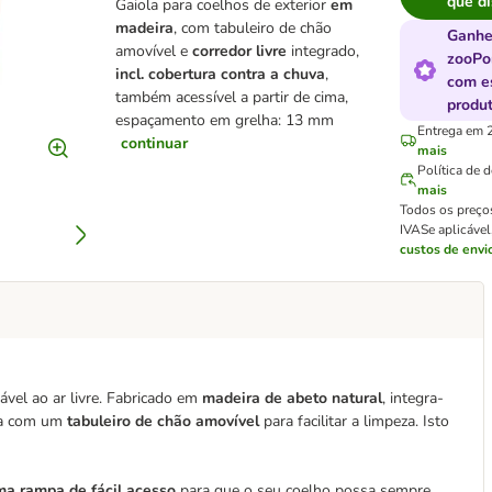
que di
Gaiola para coelhos de exterior
em
madeira
, com tabuleiro de chão
Ganhe
amovível e
corredor livre
integrado,
zooPo
incl. cobertura contra a chuva
,
com e
também acessível a partir de cima,
produ
espaçamento em grelha: 13 mm
Entrega em 2
continuar
mais
Política de 
mais
Todos os preço
IVA
Se aplicáve
custos de envi
ável ao ar livre. Fabricado em
madeira de abeto natural
, integra-
ada com um
tabuleiro de chão amovível
para facilitar a limpeza. Isto
ma rampa de fácil acesso
para que o seu coelho possa sempre