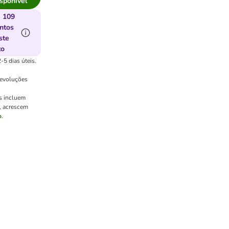
sponível
 109
ntos
ste
to
-5 dias úteis.
devoluções
s incluem
l, acrescem
o
.