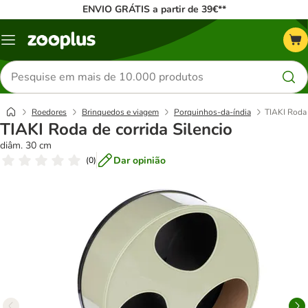
ENVIO GRÁTIS a partir de 39€**
Menu
Pesquisar
produtos
Roedores
Brinquedos e viagem
Porquinhos-da-índia
TIAKI Roda 
TIAKI Roda de corrida Silencio
diâm. 30 cm
Dar opinião
(
0
)