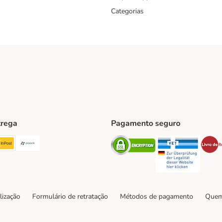
Categorias
trega
Pagamento seguro
ping Method
TExpress Shipping Method
InPost Shipping Method
Paack Shipping Method
Security
Securit
hod
lização
Formulário de retratação
Métodos de pagamento
Quem