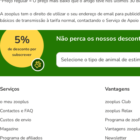
*Preço regular = O preço mais baixo que o artigo teve nos últimos 30 di
A zooplus tem o direito de utilizar o seu endereço de email para publi
básicos de transmissão à tarifa normal, contactando o Serviço de Apoi
5%
Não perca os nossos descont
de desconto por
subscrever
Selecione o tipo de animal de esti
Serviços
Vantagens
o meu zooplus
zooplus Club
Contactos e FAQ
zooplus Relax
Custos de envio
Programa de zoo
Magazine
Vantagens zooplu
Programa de afiliados
Newsletter