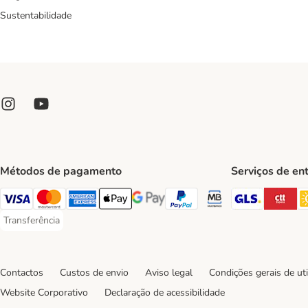
Sustentabilidade
Métodos de pagamento
Serviços de en
GLS Ship
CT
Visa Payment Method
Mastercard Payment Method
American Express Payment Method
Apple Pay Payment Method
Google Pay Payment Method
PayPal Payment Method
Multibanco Payment Met
Transferência
Transferência Payment Method
Contactos
Custos de envio
Aviso legal
Condições gerais de uti
Website Corporativo
Declaração de acessibilidade