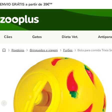
ENVIO GRÁTIS a partir de 39€**
Cães
Gatos
Dieta Vet.
Antipara
Abrir menu de categoria: Cães
Abrir menu de categoria: Gatos
Abrir menu 
Roedores
Brinquedos e viagem
Furões
Bola para comida Trixie S