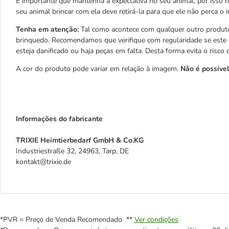
É importante que mantenha a expectativa no seu animal, por isso n
seu animal brincar com ela deve retirá-la para que ele não perca o 
Tenha em atenção:
Tal como acontece com qualquer outro produto,
brinquedo. Recomendamos que verifique com regularidade se este ap
esteja danificado ou haja peças em falta. Desta forma evita o risco 
A cor do produto pode variar em relação à imagem.
Não é possível
Informações do fabricante
TRIXIE Heimtierbedarf GmbH & Co.KG
Industriestraße 32, 24963, Tarp, DE
kontakt@trixie.de
*PVR = Preço de Venda Recomendado **
Ver condições