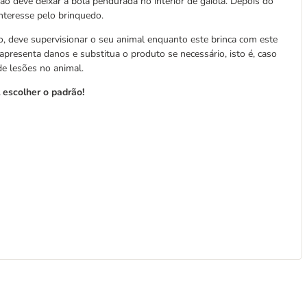
ão deve deixar a bola pendurada no interior de gaiola. Depois do
interesse pelo brinquedo.
 deve supervisionar o seu animal enquanto este brinca com este
resenta danos e substitua o produto se necessário, isto é, caso
de lesões no animal.
 escolher o padrão!