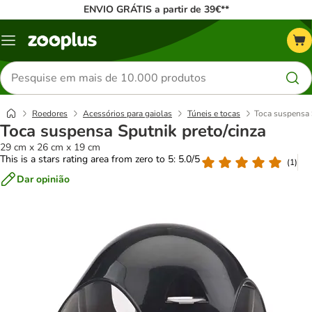
ENVIO GRÁTIS a partir de 39€**
Menu
Pesquisar
produtos
Roedores
Acessórios para gaiolas
Túneis e tocas
Toca suspensa 
Toca suspensa Sputnik preto/cinza
29 cm x 26 cm x 19 cm
This is a stars rating area from zero to 5: 5.0/5
(
1
)
Dar opinião