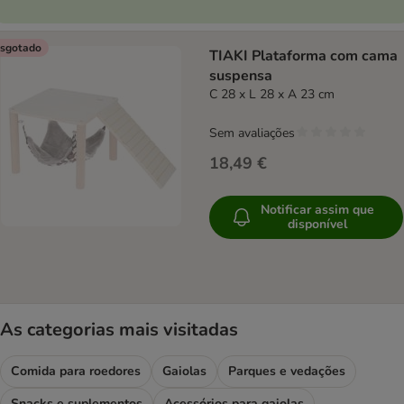
sgotado
TIAKI Plataforma com cama
suspensa
C 28 x L 28 x A 23 cm
Sem avaliações
18,49 €
Notificar assim que
disponível
As categorias mais visitadas
Comida para roedores
Gaiolas
Parques e vedações
Snacks e suplementos
Acessórios para gaiolas