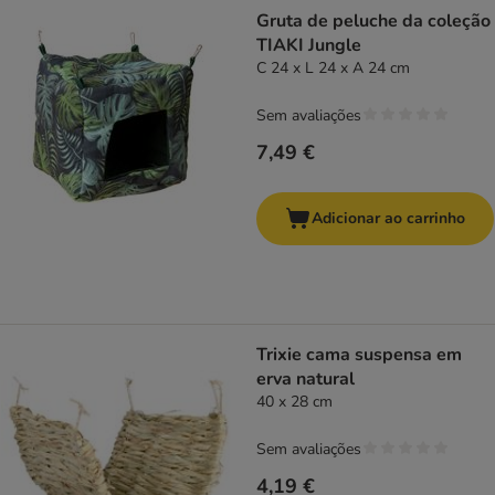
product items have been changed
Gruta de peluche da coleção
TIAKI Jungle
C 24 x L 24 x A 24 cm
Sem avaliações
7,49 €
Adicionar ao carrinho
Trixie cama suspensa em
erva natural
40 x 28 cm
Sem avaliações
4,19 €