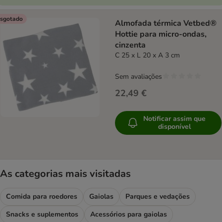
sgotado
Almofada térmica Vetbed®
Hottie para micro-ondas,
cinzenta
C 25 x L 20 x A 3 cm
Sem avaliações
22,49 €
Notificar assim que
disponível
As categorias mais visitadas
Comida para roedores
Gaiolas
Parques e vedações
Snacks e suplementos
Acessórios para gaiolas