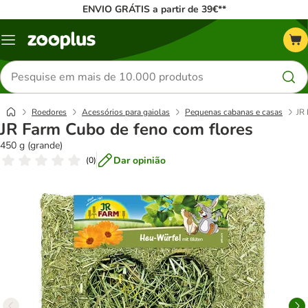
ENVIO GRÁTIS a partir de 39€**
Menu
Pesquisar
produtos
Roedores
Acessórios para gaiolas
Pequenas cabanas e casas
JR
JR Farm Cubo de feno com flores
450 g (grande)
Dar opinião
(
0
)