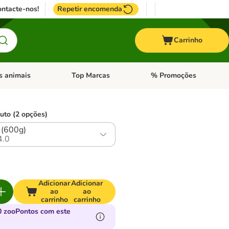
ntacte-nos!
Repetir encomenda
Carrinho
s animais
Top Marcas
% Promoções
ores
nu de categoria: Pássaros
Abrir menu de categoria: Outros animais
Abrir menu de categoria: T
uto (2 opções)
 (600g)
4.0
Adicionar
Adicionar
ao
ao
carrinho
carrinho
 zooPontos com este