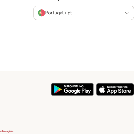
Portugal / pt
y
Security