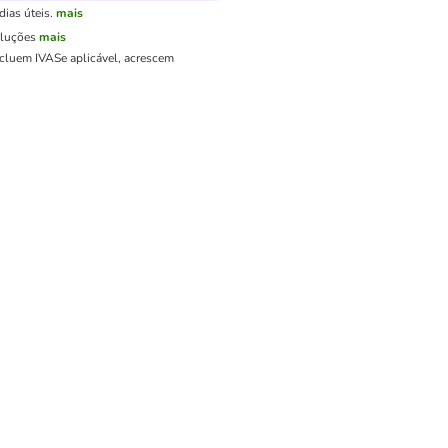
ias úteis.
mais
oluções
mais
ncluem IVA
Se aplicável, acrescem