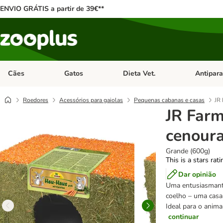
ENVIO GRÁTIS a partir de 39€**
Cães
Gatos
Dieta Vet.
Antipara
Abrir menu de categoria: Cães
Abrir menu de categoria: Gatos
Abrir menu 
Roedores
Acessórios para gaiolas
Pequenas cabanas e casas
JR 
JR Farm
cenour
Grande (600g)
This is a stars rat
Dar opinião
Uma entusiasmant
coelho – uma casa
Ideal para o animal
continuar