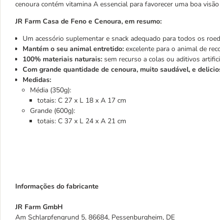
cenoura contém vitamina A essencial para favorecer uma boa visão
JR Farm Casa de Feno e Cenoura, em resumo:
Um acessório suplementar e snack adequado para todos os roed
Mantém o seu animal entretido:
excelente para o animal de reco
100% materiais naturais:
sem recurso a colas ou aditivos artifici
Com grande quantidade de cenoura, muito saudável, e delicio
Medidas:
Média (350g):
totais: C 27 x L 18 x A 17 cm
Grande (600g):
totais: C 37 x L 24 x A 21 cm
Informações do fabricante
JR Farm GmbH
Am Schlarpfengrund 5, 86684, Pessenburgheim, DE