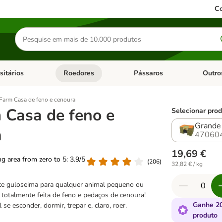
Co
Pesquisar
produtos
sitários
Roedores
Pássaros
Outro
de categoria: Dieta Vet.
Abrir menu de categoria: Antiparasitários
Abrir menu de categoria: Roed
Abrir me
Farm Casa de feno e cenoura
 Casa de feno e
Selecionar prod
Grande
a
47060
19,69 €
ing area from zero to 5: 3.9/5
(
206
)
32,82 € / kg
e guloseima para qualquer animal pequeno ou
 totalmente feita de feno e pedaços de cenoura!
Ganhe 20
 se esconder, dormir, trepar e, claro, roer.
produto