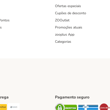
Ofertas especiais
Cupões de desconto
Pontos
ZOOutlet
s
Promoções atuais
zooplus App
Categorias
trega
Pagamento seguro
ping Method
TExpress Shipping Method
InPost Shipping Method
Paack Shipping Method
Security
Securit