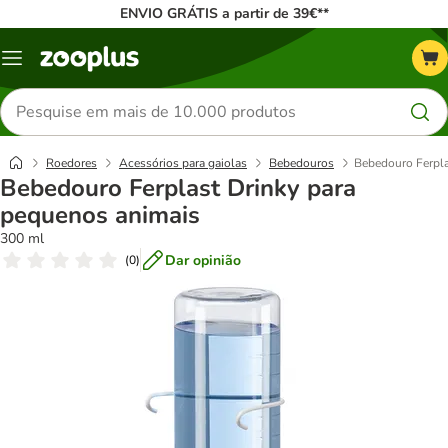
ENVIO GRÁTIS a partir de 39€**
Menu
Pesquisar
produtos
Roedores
Acessórios para gaiolas
Bebedouros
Bebedouro Ferpla
Bebedouro Ferplast Drinky para
pequenos animais
300 ml
Dar opinião
(
0
)