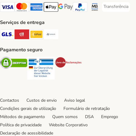
Transferência
Transferência P
Visa Payment Method
Mastercard Payment Method
American Express Payment Method
Apple Pay Payment Method
Google Pay Payment Method
PayPal Payment Method
Multibanco Payment Met
Serviços de entrega
GLS Shipping Method
CTTExpress Shipping Method
InPost Shipping Method
Paack Shipping Method
Pagamento seguro
Security
Security
Security
Contactos
Custos de envio
Aviso legal
Condições gerais de utilização
Formulário de retratação
Métodos de pagamento
Quem somos
DSA
Emprego
Política de privacidade
Website Corporativo
Declaração de acessibilidade