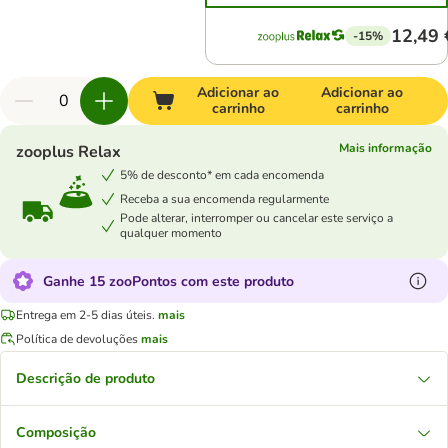
12,49 
-15%
Adicionar ao
Adicionar ao
carrinho
carrinho
Mais informação
zooplus Relax
5% de desconto* em cada encomenda
Receba a sua encomenda regularmente
Pode alterar, interromper ou cancelar este serviço a
qualquer momento
Ganhe 15 zooPontos com este produto
Entrega em 2-5 dias úteis.
mais
Política de devoluções
mais
Descrição de produto
Composição