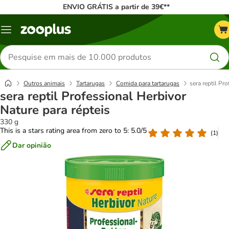
ENVIO GRÁTIS a partir de 39€**
Menu
Pesquisar
produtos
Outros animais
Tartarugas
Comida para tartarugas
sera reptil Pr
sera reptil Professional Herbivor
Nature para répteis
330 g
This is a stars rating area from zero to 5: 5.0/5
(
1
)
Dar opinião