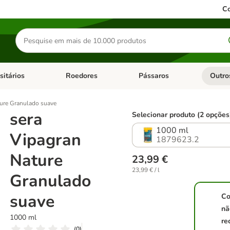
Co
Pesquisar
produtos
sitários
Roedores
Pássaros
Outro
de categoria: Dieta Vet.
Abrir menu de categoria: Antiparasitários
Abrir menu de categoria: Roed
Abrir me
ture Granulado suave
sera
Selecionar produto (2 opções
1000 ml
Vipagran
1879623.2
Nature
23,99 €
23,99 € / l
Granulado
suave
Co
nã
1000 ml
re
(
0
)