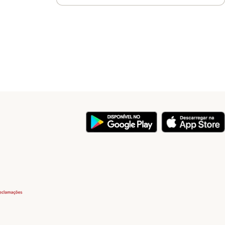
y
Security