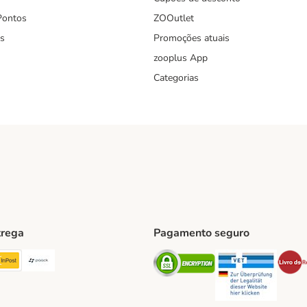
Pontos
ZOOutlet
s
Promoções atuais
zooplus App
Categorias
trega
Pagamento seguro
ping Method
TExpress Shipping Method
InPost Shipping Method
Paack Shipping Method
Security
Securit
hod