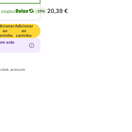
20,39 €
-15%
icionar
Adicionar
ao
ao
arrinho
carrinho
om este
icável, acrescem