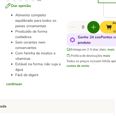
Dar opinião
Alimento completo
equilibrado para todos os
Ad
peixes ornamentais
c
Produzido de forma
cuidadosa
Ganhe 24 zooPontos c
Sem corantes nem
produto
conservantes
Entrega em 2-5 dias úteis.
mais
Com farinha de insetos e
Política de devoluções
mais
vitaminas
Todos os preços incluem IVA
Se apl
Estável na forma, não suja a
custos de envio
.
água
Fácil de digerir
continuar
dada