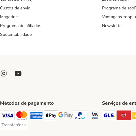
Custos de envio
Programa de zoo
Magazine
Vantagens zooplu
Programa de afiliados
Newsletter
Sustentabilidade
Métodos de pagamento
Serviços de en
GLS Ship
CT
Visa Payment Method
Mastercard Payment Method
American Express Payment Method
Apple Pay Payment Method
Google Pay Payment Method
PayPal Payment Method
Multibanco Payment Met
Transferência
Transferência Payment Method