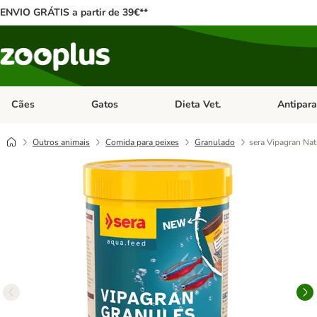
ENVIO GRÁTIS a partir de 39€**
Cães
Gatos
Dieta Vet.
Antipara
Abrir menu de categoria: Cães
Abrir menu de categoria: Gatos
Abrir menu 
Outros animais
Comida para peixes
Granulado
sera Vipagran Na