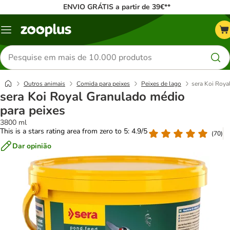
ENVIO GRÁTIS a partir de 39€**
Menu
Pesquisar
produtos
Outros animais
Comida para peixes
Peixes de lago
sera Koi Roya
sera Koi Royal Granulado médio
para peixes
3800 ml
This is a stars rating area from zero to 5: 4.9/5
(
70
)
Dar opinião