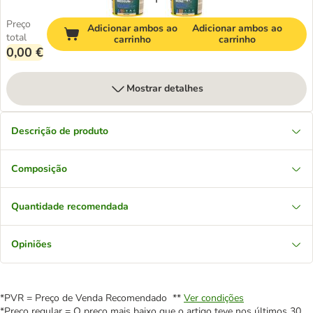
Preço
Adicionar ambos ao
Adicionar ambos ao
total
carrinho
carrinho
0,00 €
Mostrar detalhes
Descrição de produto
Composição
Quantidade recomendada
Opiniões
*PVR = Preço de Venda Recomendado **
Ver condições
*Preço regular = O preço mais baixo que o artigo teve nos últimos 30