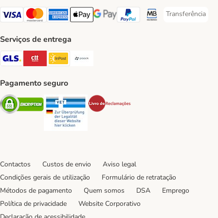
Transferência
Transferência P
Visa Payment Method
Mastercard Payment Method
American Express Payment Method
Apple Pay Payment Method
Google Pay Payment Method
PayPal Payment Method
Multibanco Payment Met
Serviços de entrega
GLS Shipping Method
CTTExpress Shipping Method
InPost Shipping Method
Paack Shipping Method
Pagamento seguro
Security
Security
Security
Contactos
Custos de envio
Aviso legal
Condições gerais de utilização
Formulário de retratação
Métodos de pagamento
Quem somos
DSA
Emprego
Política de privacidade
Website Corporativo
Declaração de acessibilidade