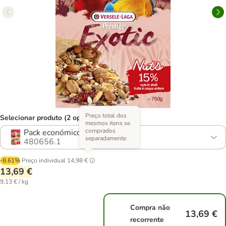
Preço total dos
Selecionar produto (2 opções)
mesmos itens se
comprados
Pack económico: 2 x 750 g
separadamente
480656.1
-8.61%
Preço individual
14,98 €
13,69 €
9,13 € / kg
Compra não
13,69 €
recorrente