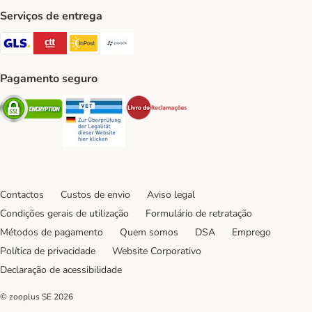
Serviços de entrega
GLS Shipping Method
CTTExpress Shipping Method
InPost Shipping Method
Paack Shipping Method
Pagamento seguro
Security
Security
Security
Contactos
Custos de envio
Aviso legal
Condições gerais de utilização
Formulário de retratação
Métodos de pagamento
Quem somos
DSA
Emprego
Política de privacidade
Website Corporativo
Declaração de acessibilidade
© zooplus SE
2026