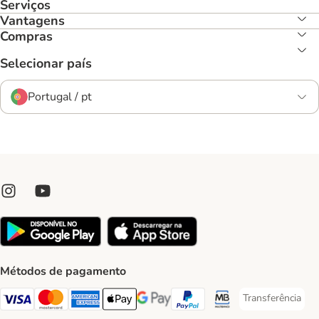
Serviços
Vantagens
Compras
Selecionar país
Portugal / pt
Métodos de pagamento
Transferência
Transferência P
Visa Payment Method
Mastercard Payment Method
American Express Payment Method
Apple Pay Payment Method
Google Pay Payment Method
PayPal Payment Method
Multibanco Payment Met