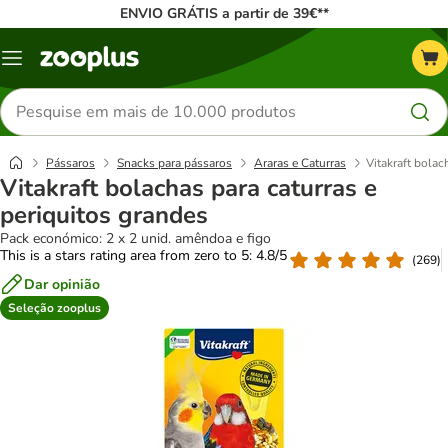
ENVIO GRÁTIS a partir de 39€**
Menu
Pesquisar
produtos
Pássaros
Snacks para pássaros
Araras e Caturras
Vitakraft bolac
Vitakraft bolachas para caturras e
periquitos grandes
Pack económico: 2 x 2 unid. amêndoa e figo
This is a stars rating area from zero to 5: 4.8/5
(
269
)
Dar opinião
Seleção zooplus