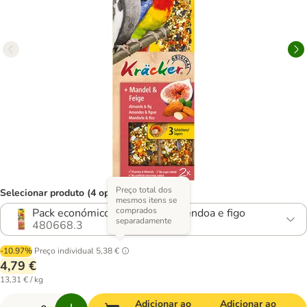
Preço total dos
Selecionar produto (4 opções)
mesmos itens se
comprados
Pack económico: 2 x 2 unid. amêndoa e figo
separadamente
480668.3
-10.97%
Preço individual
5,38 €
4,79 €
13,31 € / kg
Adicionar ao
Adicionar ao