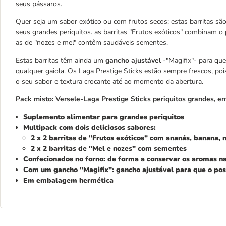
seus pássaros.
Quer seja um sabor exótico ou com frutos secos: estas barritas
seus grandes periquitos. as barritas "Frutos exóticos" combinam o
as de "nozes e mel" contêm saudáveis sementes.
Estas barritas têm ainda um
gancho ajustável
-"Magifix"- para qu
qualquer gaiola. Os Laga Prestige Sticks estão sempre frescos, p
o seu sabor e textura crocante até ao momento da abertura.
Pack misto: Versele-Laga Prestige Sticks periquitos grandes, e
Suplemento alimentar para grandes periquitos
Multipack com dois deliciosos sabores
:
2 x 2 barritas de "Frutos exóticos" com ananás, banana, 
2 x 2 barritas de "Mel e nozes" com sementes
Confecionados no forno
: de forma a conservar os aromas na
Com um gancho "Magifix"
: gancho ajustável para que o po
Em embalagem hermética