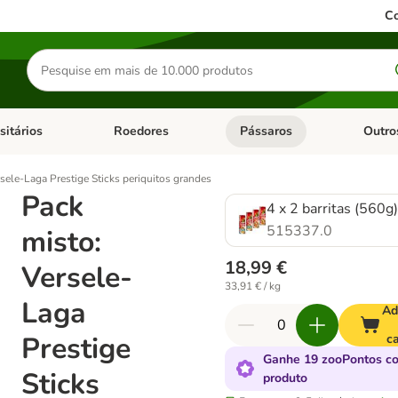
Co
Pesquisar
produtos
sitários
Roedores
Pássaros
Outro
de categoria: Dieta Vet.
Abrir menu de categoria: Antiparasitários
Abrir menu de categoria: Roed
Abrir me
sele-Laga Prestige Sticks periquitos grandes
Pack
4 x 2 barritas (560g
515337.0
misto:
18,99 €
Versele-
33,91 € / kg
Laga
Ad
Prestige
ca
Ganhe 19 zooPontos c
Sticks
produto