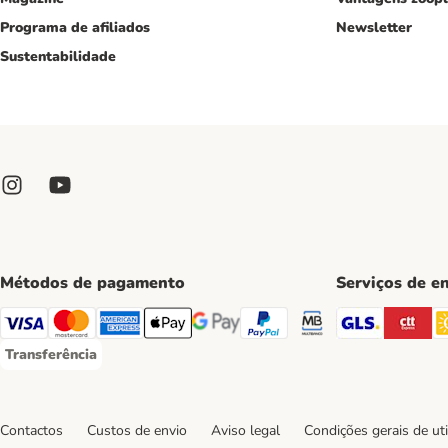
Programa de afiliados
Newsletter
Sustentabilidade
Métodos de pagamento
Serviços de e
GLS Ship
CT
Visa Payment Method
Mastercard Payment Method
American Express Payment Method
Apple Pay Payment Method
Google Pay Payment Method
PayPal Payment Method
Multibanco Payment M
Transferência
Transferência Payment Method
Contactos
Custos de envio
Aviso legal
Condições gerais de uti