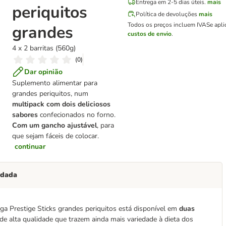
Entrega em 2-5 dias úteis.
mais
periquitos
Política de devoluções
mais
Todos os preços incluem IVA
Se apli
grandes
custos de envio
.
4 x 2 barritas (560g)
(
0
)
Dar opinião
Suplemento alimentar para
grandes periquitos, num
multipack com dois deliciosos
sabores
confecionados no forno.
Com um gancho ajustável
, para
que sejam fáceis de colocar.
continuar
ndada
a Prestige Sticks grandes periquitos está disponível em
duas
 de alta qualidade que trazem ainda mais variedade à dieta dos