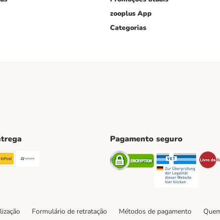
zooplus App
Categorias
ntrega
Pagamento seguro
ping Method
TExpress Shipping Method
InPost Shipping Method
Paack Shipping Method
Security
Securi
ethod
lização
Formulário de retratação
Métodos de pagamento
Quem