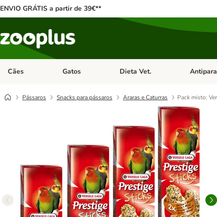
ENVIO GRÁTIS a partir de 39€**
Cães
Gatos
Dieta Vet.
Antipara
Abrir menu de categoria: Cães
Abrir menu de categoria: Gatos
Abrir menu 
Pássaros
Snacks para pássaros
Araras e Caturras
Pack misto: Ver