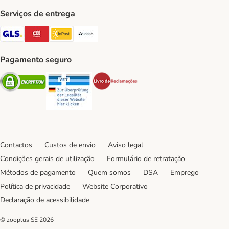
Serviços de entrega
GLS Shipping Method
CTTExpress Shipping Method
InPost Shipping Method
Paack Shipping Method
Pagamento seguro
Security
Security
Security
Contactos
Custos de envio
Aviso legal
Condições gerais de utilização
Formulário de retratação
Métodos de pagamento
Quem somos
DSA
Emprego
Política de privacidade
Website Corporativo
Declaração de acessibilidade
© zooplus SE
2026