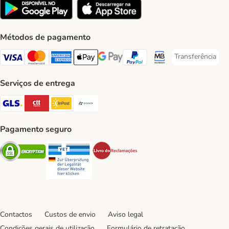
Métodos de pagamento
Transferência
Transferência P
Visa Payment Method
Mastercard Payment Method
American Express Payment Method
Apple Pay Payment Method
Google Pay Payment Method
PayPal Payment Method
Multibanco Payment Met
Serviços de entrega
GLS Shipping Method
CTTExpress Shipping Method
InPost Shipping Method
Paack Shipping Method
Pagamento seguro
Security
Security
Security
Contactos
Custos de envio
Aviso legal
Condições gerais de utilização
Formulário de retratação