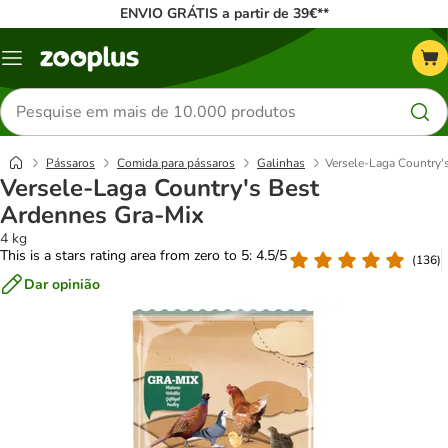
ENVIO GRÁTIS a partir de 39€**
Menu
Pesquisar
produtos
Pássaros
Comida para pássaros
Galinhas
Versele-Laga Country'
Versele-Laga Country's Best
Ardennes Gra-Mix
4 kg
This is a stars rating area from zero to 5: 4.5/5
(
136
)
Dar opinião