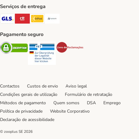
Serviços de entrega
GLS Shipping Method
CTTExpress Shipping Method
InPost Shipping Method
Paack Shipping Method
Pagamento seguro
Security
Security
Security
Contactos
Custos de envio
Aviso legal
Condições gerais de utilização
Formulário de retratação
Métodos de pagamento
Quem somos
DSA
Emprego
Política de privacidade
Website Corporativo
Declaração de acessibilidade
© zooplus SE
2026