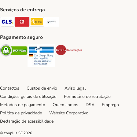
Serviços de entrega
GLS Shipping Method
CTTExpress Shipping Method
InPost Shipping Method
Paack Shipping Method
Pagamento seguro
Security
Security
Security
Contactos
Custos de envio
Aviso legal
Condições gerais de utilização
Formulário de retratação
Métodos de pagamento
Quem somos
DSA
Emprego
Política de privacidade
Website Corporativo
Declaração de acessibilidade
© zooplus SE
2026