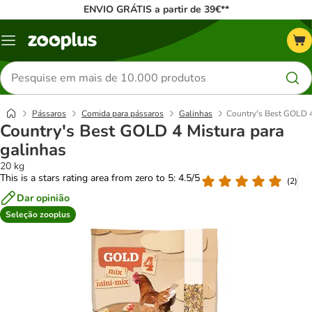
ENVIO GRÁTIS a partir de 39€**
Menu
Pesquisar
produtos
Pássaros
Comida para pássaros
Galinhas
Country's Best GOLD 4
Country's Best GOLD 4 Mistura para
galinhas
20 kg
This is a stars rating area from zero to 5: 4.5/5
(
2
)
Dar opinião
Seleção zooplus