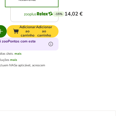
14,02 €
-15%
Adicionar
Adicionar
ao
ao
carrinho
carrinho
 zooPontos com este
ias úteis.
mais
oluções
mais
ncluem IVA
Se aplicável, acrescem