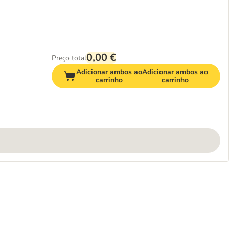
0,00 €
Preço total
Adicionar ambos ao
Adicionar ambos ao
carrinho
carrinho