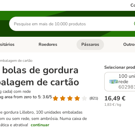
Co
Pesquisar
produtos
sitários
Roedores
Pássaros
Outro
de categoria: Dieta Vet.
Abrir menu de categoria: Antiparasitários
Abrir menu de categoria: Roed
Abrir me
 embalagem de cartão
o bolas de gordura
Selecionar prod
100 uni
alagem de cartão
rede
60298
g cada) com rede
ing area from zero to 5: 3.6/5
16,49 €
(
821
)
1,83 € / kg
e gordura Lillebro, 100 unidades embaladas
com ou sem rede, sem ambrósia. Numa caixa de
tica e atrativa!
continuar