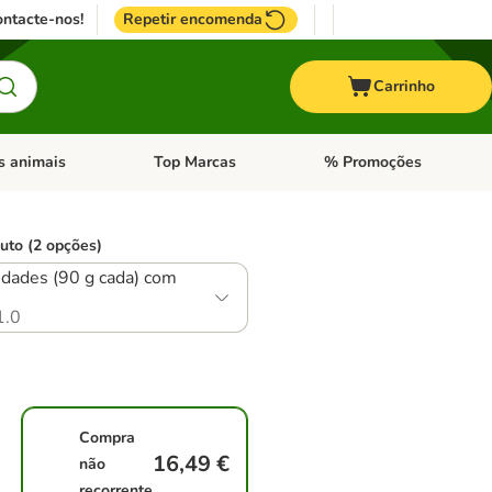
ntacte-nos!
Repetir encomenda
Carrinho
s animais
Top Marcas
% Promoções
ores
nu de categoria: Pássaros
Abrir menu de categoria: Outros animais
Abrir menu de categoria: T
uto (2 opções)
dades (90 g cada) com
1.0
Compra
16,49 €
não
recorrente