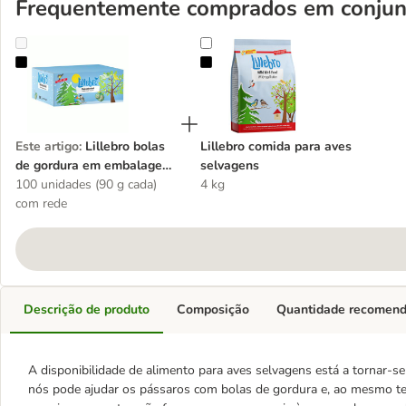
Frequentemente comprados em conjun
Lillebro bolas de gordura em embalagem de cartão
Lillebro comida para aves selvage
Este artigo
:
Lillebro bolas
Lillebro comida para aves
de gordura em embalagem
selvagens
de cartão
100 unidades (90 g cada)
4 kg
com rede
Descrição de produto
Composição
Quantidade recomen
A disponibilidade de alimento para aves selvagens está a tornar-s
nós pode ajudar os pássaros com bolas de gordura e, ao mesmo tem