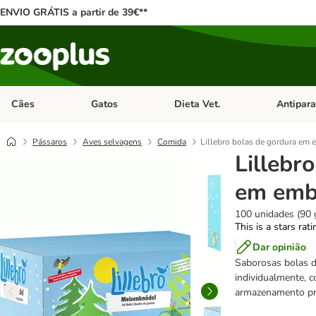
ENVIO GRÁTIS a partir de 39€**
Cães
Gatos
Dieta Vet.
Antipara
Abrir menu de categoria: Cães
Abrir menu de categoria: Gatos
Abrir menu 
Pássaros
Aves selvagens
Comida
Lillebro bolas de gordura em
Lillebr
em emb
100 unidades (90 
This is a stars rat
Dar opinião
Saborosas bolas d
individualmente, 
armazenamento prá