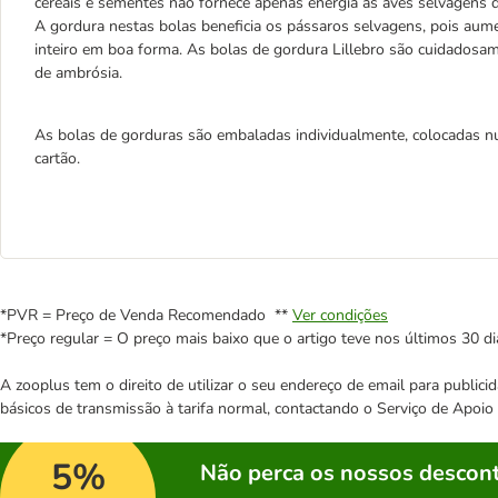
cereais e sementes não fornece apenas energia às aves selvagens 
A gordura nestas bolas beneficia os pássaros selvagens, pois aum
inteiro em boa forma. As bolas de gordura Lillebro são cuidadosame
de ambrósia.
As bolas de gorduras são embaladas individualmente, colocadas 
cartão.
*PVR = Preço de Venda Recomendado **
Ver condições
*Preço regular = O preço mais baixo que o artigo teve nos últimos 30 di
A zooplus tem o direito de utilizar o seu endereço de email para publi
básicos de transmissão à tarifa normal, contactando o Serviço de Apoi
5%
Não perca os nossos descont