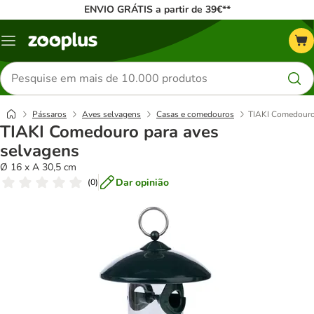
ENVIO GRÁTIS a partir de 39€**
Menu
Pesquisar
produtos
Pássaros
Aves selvagens
Casas e comedouros
TIAKI Comedouro
TIAKI Comedouro para aves
selvagens
Ø 16 x A 30,5 cm
Dar opinião
(
0
)