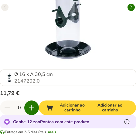
Ø 16 x A 30,5 cm
2147202.0
11,79 €
Adicionar ao
Adicionar ao
carrinho
carrinho
Ganhe 12 zooPontos com este produto
Entrega em 2-5 dias úteis.
mais