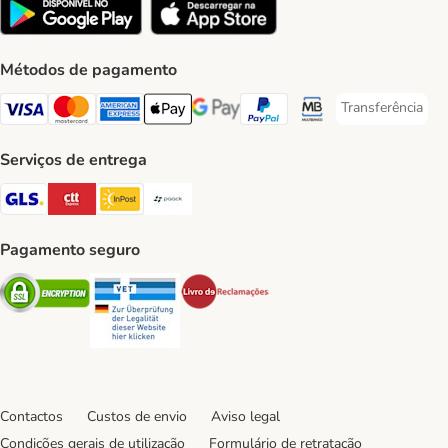
Métodos de pagamento
Transferência
Transferência P
Visa Payment Method
Mastercard Payment Method
American Express Payment Method
Apple Pay Payment Method
Google Pay Payment Method
PayPal Payment Method
Multibanco Payment Met
Serviços de entrega
GLS Shipping Method
CTTExpress Shipping Method
InPost Shipping Method
Paack Shipping Method
Pagamento seguro
Security
Security
Security
Contactos
Custos de envio
Aviso legal
Condições gerais de utilização
Formulário de retratação