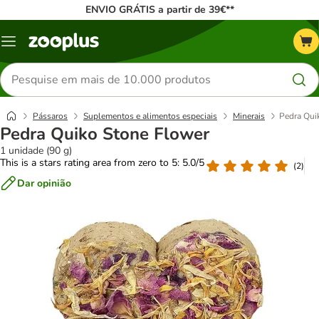
ENVIO GRÁTIS a partir de 39€**
Menu
Pesquisar
produtos
Pássaros
Suplementos e alimentos especiais
Minerais
Pedra Qui
Pedra Quiko Stone Flower
1 unidade (90 g)
This is a stars rating area from zero to 5: 5.0/5
(
2
)
Dar opinião