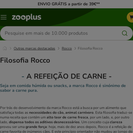
ENVIO GRÁTIS a partir de 39€**
Menu
Pesquisar
produtos
Outras marcas destacadas
Rocco
Filosofia Rocco
Filosofia Rocco
-
A REFEIÇÃO DE CARNE -
Seja em comida húmida ou snacks, a marca Rocco é sinónimo de
sabor a carne pura.
Por trás do desenvolvimento da marca Rocco está a busca por um alimento que
satisfaça todas as
necessidades do cão, animal carnívoro
. Esta filosofia traduz-se
numa receita que contém um
alto teor de carne fresca
, por um lado, e, por outro
lado,
dispensa todos os aditivos desnecessários
. Um conceito cuja
clareza
provou ser uma
grande força
: hoje, mais de dez anos depois, Rocco é a refeição de
carne favorita de inúmeros cães.
E este princípio orientador não mudou ao longo do