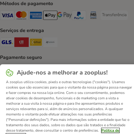
Métodos de pagamento
Transferência
Transferência P
Visa Payment Method
Mastercard Payment Method
American Express Payment Method
Apple Pay Payment Method
Google Pay Payment Method
PayPal Payment Method
Multibanco Payment Met
Serviços de entrega
GLS Shipping Method
CTTExpress Shipping Method
InPost Shipping Method
Paack Shipping Method
Pagamento seguro
Security
Security
Security
Ajude-nos a melhorar a zooplus!
A zooplus utiliza cookies, pixels e outras tecnologias ("cookies"). Usamos
cookies que são essenciais para que o visitante da nossa página possa navegar
e fazer compras na nossa loja online. Com o seu consentimento, podemos
ativar cookies de desempenho, funcionais e de marketing com a vista a
melhorar a sua visita à nossa página e para lhe apresentarmos produtos e
Contactos
Custos de envio
Aviso legal
serviços relevantes para si, além de anúncios personalizados. A qualquer
momento o visitante pode efetuar alterações nas suas preferências
Condições gerais de utilização
Formulário de retratação
("Personalizar definições"). Para mais informações sobre a entidade que faz o
Métodos de pagamento
Quem somos
DSA
Emprego
tratamento dos seus dados, sobre os dados que são tratados e a finalidade
desse tratamento, deve consultar o centro de preferências.
Política de
Política de privacidade
Website Corporativo