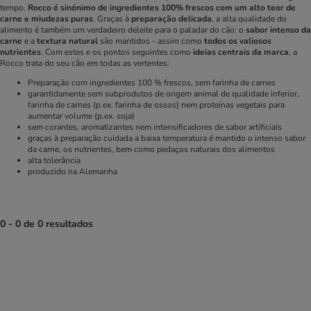
tempo.
Rocco é sinónimo de ingredientes 100% frescos com um alto teor de
carne e miudezas puras
. Graças à
preparação delicada
, a alta qualidade do
alimento é também um verdadeiro deleite para o paladar do cão: o
sabor intenso da
carne
e a
textura natural
são mantidos - assim como
todos os valiosos
nutrientes
. Com estes e os pontos seguintes como
ideias centrais da marca
, a
Rocco trata do seu cão em todas as vertentes:
Preparação com ingredientes 100 % frescos, sem farinha de carnes
garantidamente sem subprodutos de origem animal de qualidade inferior,
farinha de carnes (p.ex. farinha de ossos) nem proteínas vegetais para
aumentar volume (p.ex. soja)
sem corantes, aromatizantes nem intensificadores de sabor artificiais
graças à preparação cuidada a baixa temperatura é mantido o intenso sabor
da carne, os nutrientes, bem como pedaços naturais dos alimentos
alta tolerância
produzido na Alemanha
0 - 0 de 0 resultados
product items have been changed