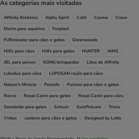
As categorias mais visitadas
Affinity Brekkies
Alpha Spirit
Catit
Cosma
Crave
Eheim para aquários
Ferplast
FURminator para cães e gatos
Greenwoods
Hill's para cães
Hill's para gatos
HUNTER
IAMS
JBL para peixes
KONG brinquedos
Libra de Affinity
Lukullus para cães
LUPOSAN ração para cães
Nature's Miracle
Petsafe
Purizon para cães e gatos
Rocco
Royal Canin para gatos
Royal Canin para cães
Sanabelle para gatos
Schesir
SurePetcare
Trixie
Virbac
zoolove para cães e gatos
Designed by Lotte
*PVR = Preço de Venda Recomendado **
Ver condições