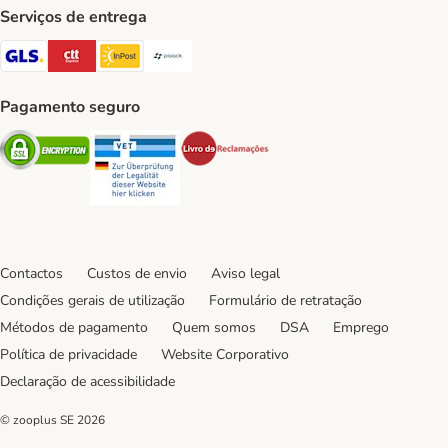
Serviços de entrega
GLS Shipping Method
CTTExpress Shipping Method
InPost Shipping Method
Paack Shipping Method
Pagamento seguro
Security
Security
Security
Contactos
Custos de envio
Aviso legal
Condições gerais de utilização
Formulário de retratação
Métodos de pagamento
Quem somos
DSA
Emprego
Política de privacidade
Website Corporativo
Declaração de acessibilidade
© zooplus SE
2026