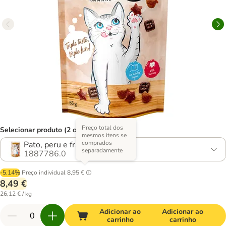
Preço total dos
Selecionar produto (2 opções)
mesmos itens se
comprados
Pato, peru e frango
separadamente
1887786.0
-5.14%
Preço individual
8,95 €
8,49 €
26,12 € / kg
Adicionar ao
Adicionar ao
carrinho
carrinho