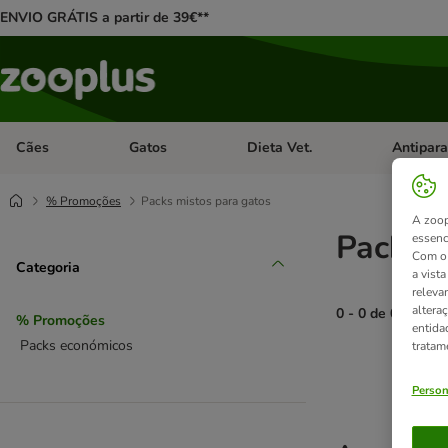
ENVIO GRÁTIS a partir de 39€**
Cães
Gatos
Dieta Vet.
Antipara
Abrir menu de categoria: Cães
Abrir menu de categoria: Gatos
Abrir menu 
% Promoções
Packs mistos para gatos
A zoop
Packs m
essenc
Com o 
Categoria
a vist
releva
altera
0 - 0 de 0 result
% Promoções
entida
Packs económicos
tratam
product items ha
Person