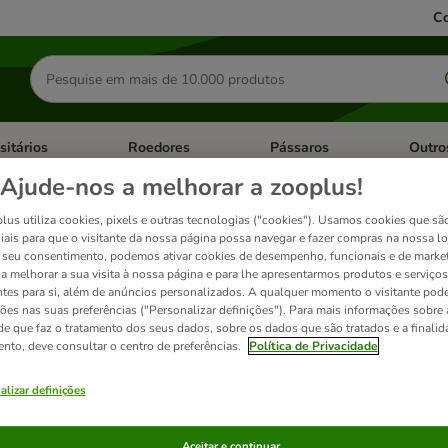
Co
Pesquisar
produtos
sitários
Roedores
Pássaros
Outro
de categoria: Dieta Vet.
Abrir menu de categoria: Antiparasitários
Abrir menu de categoria: Roed
Abrir me
Ajude-nos a melhorar a zooplus!
lus utiliza cookies, pixels e outras tecnologias ("cookies"). Usamos cookies que sã
istos para gatos
iais para que o visitante da nossa página possa navegar e fazer compras na nossa lo
seu consentimento, podemos ativar cookies de desempenho, funcionais e de marke
a a melhorar a sua visita à nossa página e para lhe apresentarmos produtos e serviços
ntes para si, além de anúncios personalizados. A qualquer momento o visitante pode
ções nas suas preferências ("Personalizar definições"). Para mais informações sobre 
ados
de que faz o tratamento dos seus dados, sobre os dados que são tratados e a finali
ento, deve consultar o centro de preferências.
Política de Privacidade
ve been changed
alizar definições
Aceitar e continuar