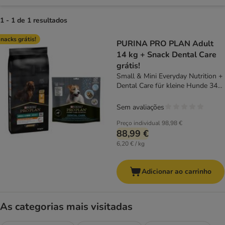
1 - 1 de 1 resultados
product items have been changed
nacks grátis!
PURINA PRO PLAN Adult
14 kg + Snack Dental Care
grátis!
Small & Mini Everyday Nutrition +
Dental Care für kleine Hunde 345
g
Sem avaliações
Preço individual
98,98 €
88,99 €
6,20 € / kg
Adicionar ao carrinho
As categorias mais visitadas