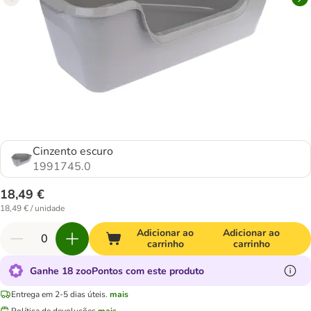
Cinzento escuro
1991745.0
18,49 €
18,49 € / unidade
Adicionar ao
Adicionar ao
carrinho
carrinho
Ganhe 18 zooPontos com este produto
Entrega em 2-5 dias úteis.
mais
Política de devoluções
mais