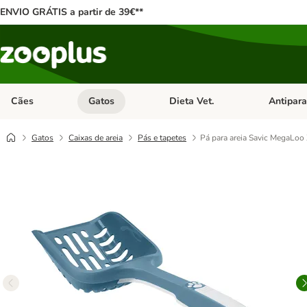
ENVIO GRÁTIS a partir de 39€**
Cães
Gatos
Dieta Vet.
Antipara
Abrir menu de categoria: Cães
Abrir menu de categoria: Gatos
Abrir menu 
Gatos
Caixas de areia
Pás e tapetes
Pá para areia Savic MegaLoo