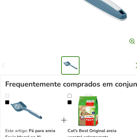
Frequentemente comprados em conjun
Pá para areia Savic MegaLoo XL
Cat's Best Original areia vegetal 
Este artigo
:
Pá para areia
Cat's Best Original areia