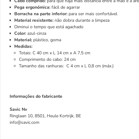
Cabo comprido:
para que haja mais distância entre a mão e a are
Pega ergonómica:
fácil de agarrar
Borracha na parte inferior:
para ser mais confortável
Material resistente:
não dobra durante a limpeza
Diminui o tempo que está agachado
Color:
azul-cinza
Material:
plástico, goma
Medidas:
Totais: C 40 cm x L 14 cm x A 7,5 cm
Comprimento do cabo: 24 cm
Tamanho das ranhuras: C 4 cm x L 0,8 cm (máx.)
Informações do fabricante
Savic Nv
Ringlaan 10, 8501, Heule Kortrijk, BE
info@savic.com