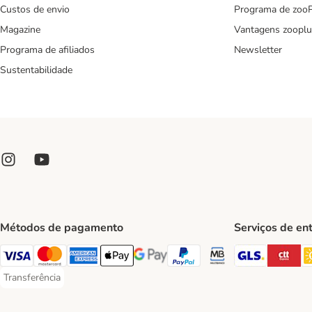
Custos de envio
Programa de zoo
Magazine
Vantagens zooplu
Programa de afiliados
Newsletter
Sustentabilidade
Métodos de pagamento
Serviços de en
GLS Ship
CT
Visa Payment Method
Mastercard Payment Method
American Express Payment Method
Apple Pay Payment Method
Google Pay Payment Method
PayPal Payment Method
Multibanco Payment Met
Transferência
Transferência Payment Method