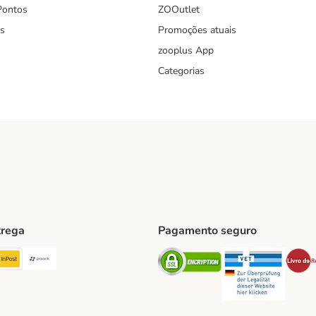
Pontos
ZOOutlet
s
Promoções atuais
zooplus App
Categorias
trega
Pagamento seguro
ping Method
TExpress Shipping Method
InPost Shipping Method
Paack Shipping Method
Security
Securit
hod