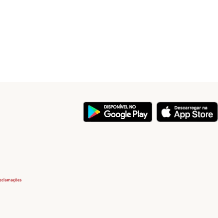
y
Security