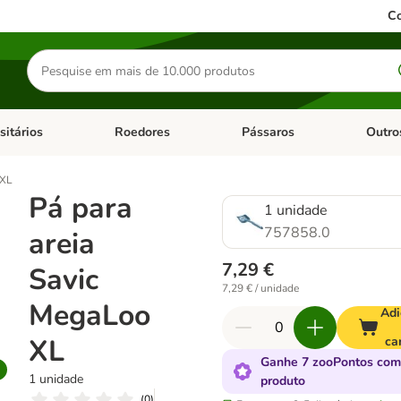
Co
Pesquisar
produtos
sitários
Roedores
Pássaros
Outro
de categoria: Dieta Vet.
Abrir menu de categoria: Antiparasitários
Abrir menu de categoria: Roed
Abrir me
 XL
Pá para
1 unidade
757858.0
areia
7,29 €
Savic
7,29 € / unidade
MegaLoo
Adi
XL
ca
Ganhe 7 zooPontos com
1 unidade
produto
(
0
)