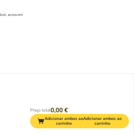
ável, acrescem
0,00 €
Preço total
Adicionar ambos ao
Adicionar ambos ao
carrinho
carrinho