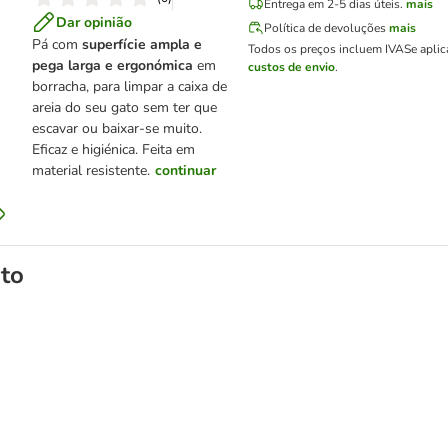
Entrega em 2-5 dias úteis.
mais
Dar opinião
Política de devoluções
mais
Pá com
superfície ampla e
Todos os preços incluem IVA
Se aplic
pega larga e ergonómica
em
custos de envio
.
borracha, para limpar a caixa de
areia do seu gato sem ter que
escavar ou baixar-se muito.
Eficaz e higiénica. Feita em
material resistente.
continuar
to
aglomerante