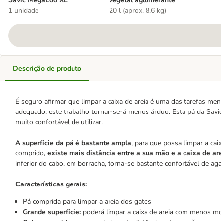
Savic MegaLoo XL
vegetal aglomerante
1 unidade
20 l (aprox. 8,6 kg)
Descrição de produto
É seguro afirmar que limpar a caixa de areia é uma das tarefas men
adequado, este trabalho tornar-se-á menos árduo. Esta pá da Sav
muito confortável de utilizar.
A superfície da pá é bastante ampla
, para que possa limpar a cai
comprido,
existe mais distância entre a sua mão e a caixa de ar
inferior do cabo, em borracha, torna-se bastante confortável de agarr
Características gerais:
Pá comprida para limpar a areia dos gatos
Grande superfície:
poderá limpar a caixa de areia com menos 