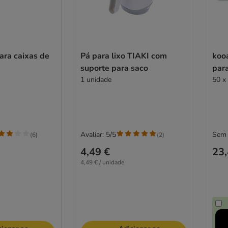
ara caixas de
Pá para lixo TIAKI com
koo
suporte para saco
para
1 unidade
50 x
Avaliar: 5/5
Sem 
(
6
)
(
2
)
4,49 €
23,
4,49 € / unidade