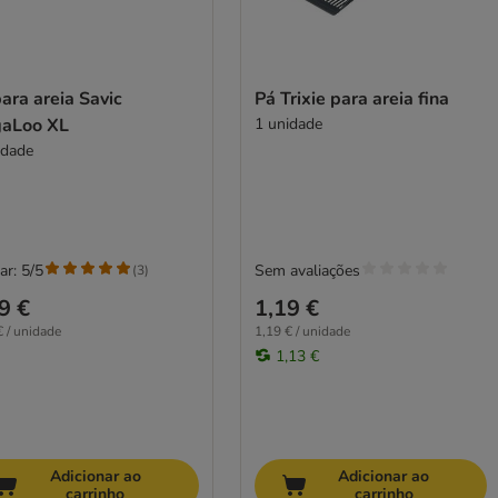
ara areia Savic
Pá Trixie para areia fina
aLoo XL
1 unidade
idade
ar: 5/5
Sem avaliações
(
3
)
9 €
1,19 €
€ / unidade
1,19 € / unidade
1,13 €
Adicionar ao
Adicionar ao
carrinho
carrinho