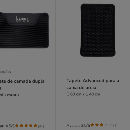
 opções
Tapete Advanced para a
ete de camada dupla
caixa de areia
a
C 60 cm x L 40 cm
ento escuro
Avaliar: 2.5/5
(
2
)
ar: 4.5/5
(
41
)