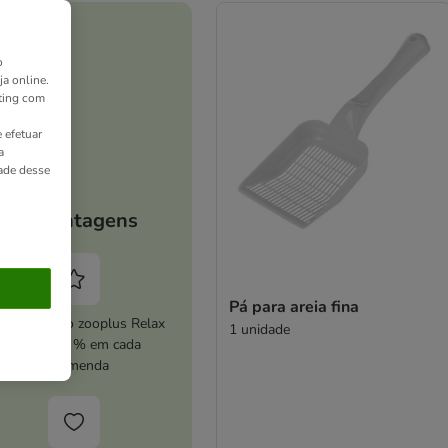
o
ja online.
ting com
 efetuar
a
dade desse
As vantagens
Pá para areia fina
ive o serviço zooplus Relax
1 unidade
e poupe 5 % em cada
encomenda