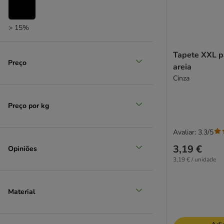
> 15%
Tapete XXL p
Preço
areia
Cinza
Preço por kg
Avaliar: 3.3/5
3,19 €
Opiniões
3,19 € / unidade
Material