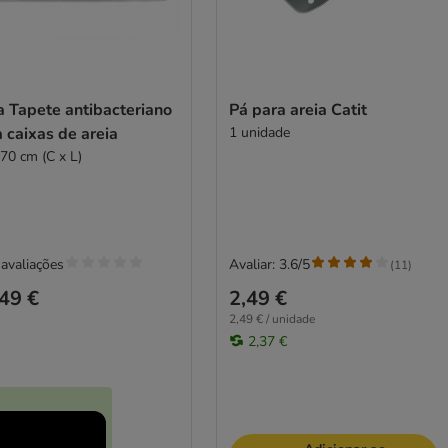
a Tapete antibacteriano
Pá para areia Catit
 caixas de areia
1 unidade
 70 cm (C x L)
avaliações
Avaliar: 3.6/5
(
11
)
49 €
2,49 €
2,49 € / unidade
2,37 €