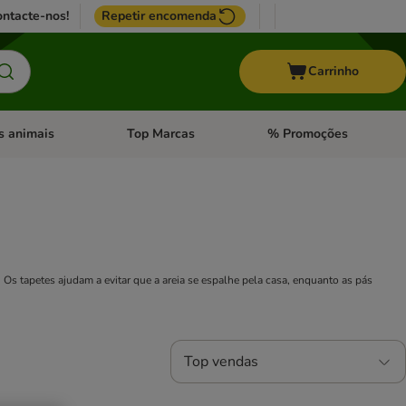
ntacte-nos!
Repetir encomenda
Carrinho
s animais
Top Marcas
% Promoções
ores
nu de categoria: Pássaros
Abrir menu de categoria: Outros animais
Abrir menu de categoria: T
. Os tapetes ajudam a evitar que a areia se espalhe pela casa, enquanto as pás
Top vendas