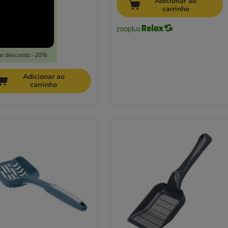
Adicionar ao
carrinho
ar desconto -20%
Adicionar ao
carrinho