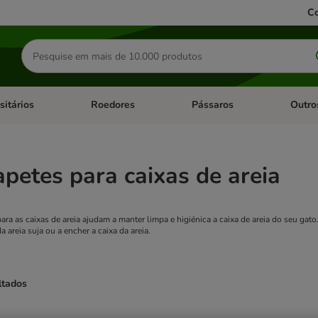
Co
Pesquisar
produtos
sitários
Roedores
Pássaros
Outro
de categoria: Dieta Vet.
Abrir menu de categoria: Antiparasitários
Abrir menu de categoria: Roed
Abrir me
apetes para caixas de areia
ara as caixas de areia ajudam a manter limpa e higiénica a caixa de areia do seu gato
areia suja ou a encher a caixa da areia.
ltados
ve been changed