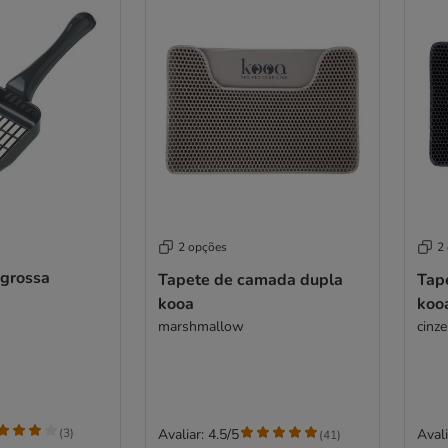
2 opções
2
 grossa
Tapete de camada dupla
Tap
kooa
koo
marshmallow
cinz
(
3
)
Avaliar: 4.5/5
Avali
(
41
)