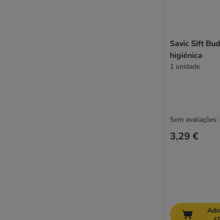
Savic Sift Bu
higiénica
1 unidade
Sem avaliações
3,29 €
Adi
c