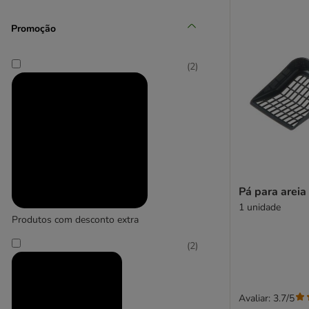
Promoção
Kerbl Pet
(
2
)
(
6
)
kooa
(
1
)
Pá para areia
1 unidade
No Brand
Produtos com desconto extra
(
2
)
Avaliar: 3.7/5