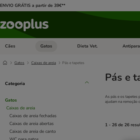
ENVIO GRÁTIS a partir de 39€**
Cães
Gatos
Dieta Vet.
Antipara
Abrir menu de categoria: Cães
Abrir menu de categoria: Gatos
Abrir menu 
Gatos
Caixas de areia
Pás e tapetes
Pás e t
Categoria
As pás e os tapetes p
Gatos
ajudam na remoção da 
Caixas de areia
Caixas de areia fechadas
Caixas de areia abertas
1 - 26 de 26 resu
Caixas de areia de canto
WC para gatos
product items ha