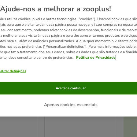
Ajude-nos a melhorar a zooplus!
Seleção zooplus
lus utiliza cookies, pixels e outras tecnologias ("cookies"). Usamos cookies que sã
iais para que o visitante da nossa página possa navegar e fazer compras na nossa lo
seu consentimento, podemos ativar cookies de desempenho, funcionais e de marke
a a melhorar a sua visita à nossa página e para lhe apresentarmos produtos e serviços
ntes para si, além de anúncios personalizados. A qualquer momento o visitante pode
ções nas suas preferências ("Personalizar definições"). Para mais informações sobre 
de que faz o tratamento dos seus dados, sobre os dados que são tratados e a finali
ento, deve consultar o centro de preferências.
Política de Privacidade
alizar definições
Aceitar e continuar
t! para caixas
Tapete com impressão de
At
patas para caixas de areia
Apenas cookies essenciais
x L 46,5 cm
Bege