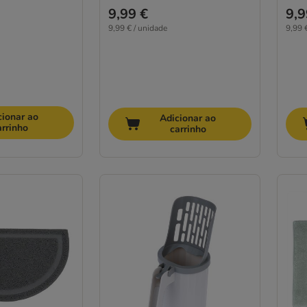
9,99 €
9,9
9,99 € / unidade
9,99 
cionar ao
Adicionar ao
arrinho
carrinho