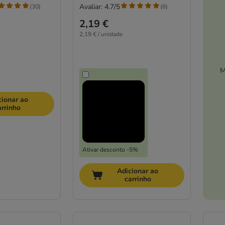
Avaliar: 4.7/5
(
30
)
(
6
)
2,19 €
2,19 € / unidade
M
cionar ao
arrinho
Ativar desconto -5%
Adicionar ao
carrinho