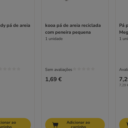
ddy pá de areia
kooa pá de areia reciclada
Pá p
com peneira pequena
Meg
1 unidade
1 un
Sem avaliações
Avali
1,69 €
7,2
7,29 
cionar ao
Adicionar ao
arrinho
carrinho