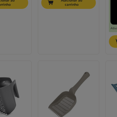
cionar ao
Adicionar ao
arrinho
carrinho
Ativ