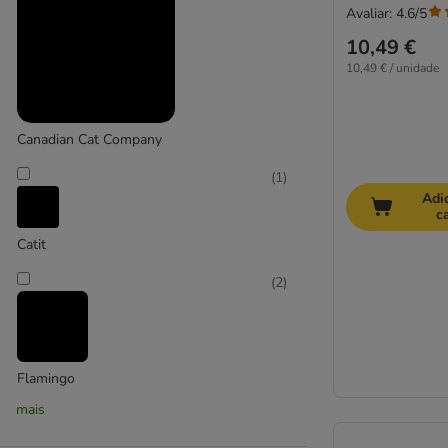
Avaliar: 4.6/5
10,49 €
10,49 € / unidade
Canadian Cat Company
(
1
)
Adi
c
Catit
(
2
)
Flamingo
mais
(
1
)