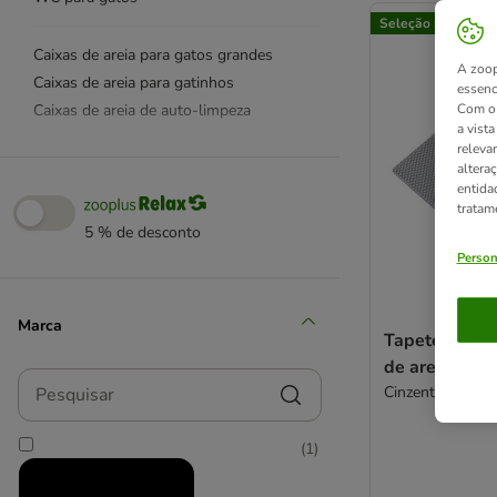
Seleção zooplus
Caixas de areia para gatos grandes
A zoop
Caixas de areia para gatinhos
essenc
Caixas de areia de auto-limpeza
Com o 
a vist
releva
Desodorizantes e controlo de odores
altera
entida
Caixotes para dejetos
tratam
Sacos para caixas de areia
5 % de desconto
Pás e tapetes
Person
Filtros para caixas de areia
Marca
TIAKI
Tapete Trap-i
de areia
Pesquisar
Cinzento, C 77 
(
1
)