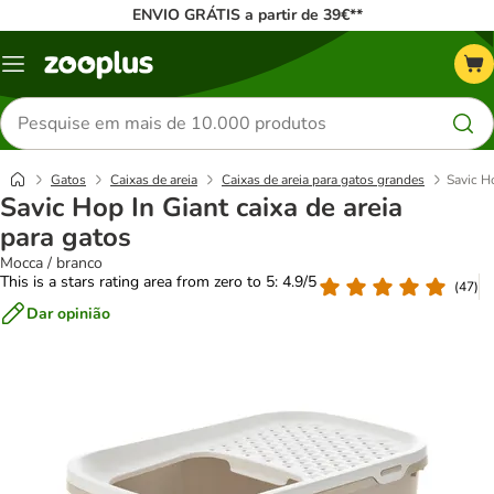
ENVIO GRÁTIS a partir de 39€**
Menu
Pesquisar
produtos
Gatos
Caixas de areia
Caixas de areia para gatos grandes
Savic Ho
Savic Hop In Giant caixa de areia
para gatos
Mocca / branco
This is a stars rating area from zero to 5: 4.9/5
(
47
)
Dar opinião