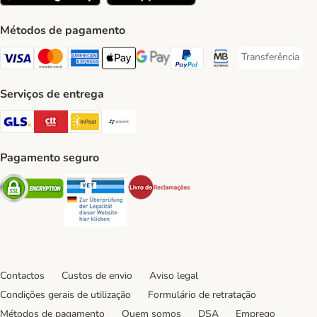
Métodos de pagamento
Transferência
Transferência P
Visa Payment Method
Mastercard Payment Method
American Express Payment Method
Apple Pay Payment Method
Google Pay Payment Method
PayPal Payment Method
Multibanco Payment Met
Serviços de entrega
GLS Shipping Method
CTTExpress Shipping Method
InPost Shipping Method
Paack Shipping Method
Pagamento seguro
Security
Security
Security
Contactos
Custos de envio
Aviso legal
Condições gerais de utilização
Formulário de retratação
Métodos de pagamento
Quem somos
DSA
Emprego